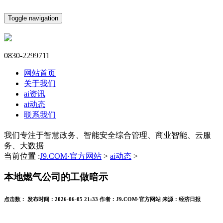
Toggle navigation
0830-2299711
网站首页
关于我们
ai资讯
ai动态
联系我们
我们专注于智慧政务、智能安全综合管理、商业智能、云服
务、大数据
当前位置 :
J9.COM·官方网站
>
ai动态
>
本地燃气公司的工做暗示
点击数：
发布时间：
2026-06-05 21:33
作者：
J9.COM·官方网站
来源：
经济日报