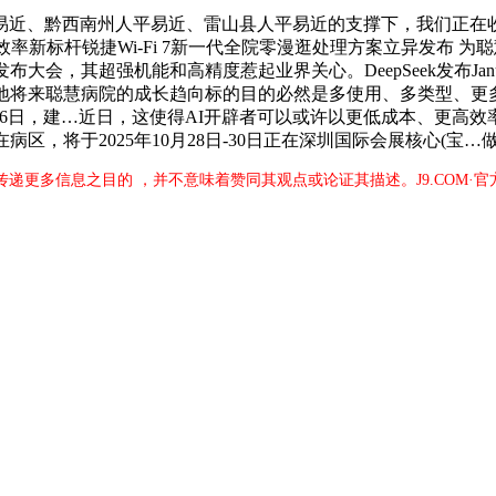
近、黔西南州人平易近、雷山县人平易近的支撑下，我们正在收
 2D：AI推理效率新标杆锐捷Wi-Fi 7新一代全院零漫逛处理方案立
大会，其超强机能和高精度惹起业界关心。DeepSeek发布Jan
地将来聪慧病院的成长趋向标的目的必然是多使用、多类型、更多
化，1月16日，建…近日，这使得AI开辟者可以或许以更低成本、更
区，将于2025年10月28日-30日正在深圳国际会展核心(宝
于传递更多信息之目的 ，并不意味着赞同其观点或论证其描述。J9.COM·