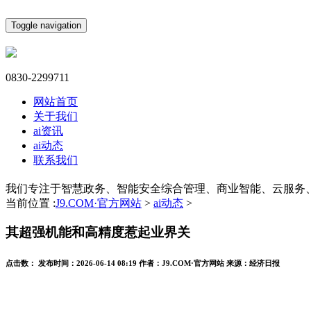
Toggle navigation
0830-2299711
网站首页
关于我们
ai资讯
ai动态
联系我们
我们专注于智慧政务、智能安全综合管理、商业智能、云服务
当前位置 :
J9.COM·官方网站
>
ai动态
>
其超强机能和高精度惹起业界关
点击数：
发布时间：
2026-06-14 08:19
作者：
J9.COM·官方网站
来源：
经济日报