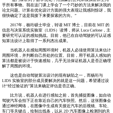
乎所有事物。我在这门课上学会了一个巧妙的方法来解决我的
论文问题。计算在优化设计方面的强大表现让我感到惊讶，我
很快确定了这是我接下来要探索的方向。”
2017年，杨珩硕士毕业，转读 MIT 博士，目前在 MIT 的
信息与决策系统实验室（LIDS）读博，师从 Luca Carlone，主
要研究可认证的感知挑战。目前，他已在自动驾驶的可认证感
知算法设计上取得了一系列杰出成果。
当机器人在感知周围环境时，机器人必须使用算法来估计
周围环境，并判断自己所处的位置。目前，用于机器人感知的
算法都是被设计于快速感知，几乎无法保证机器人是否正确理
解了周围的环境。
这也是自动驾驶算法设计的现有缺陷之一，而杨珩与
LIDS 实验室的部分成员要解决的就是这一问题，希望通过设
计“经过验证的”算法来确定评估是否正确。
比方说，机器人在进行感知之前，首先捕捉图像，如自动
驾驶汽车会拍下正在靠近自己的汽车快照。然后，这张图像会
通过神经网络，在图像中生成有关接近汽车的后视镜、车轮、
车门等关键点，绘制出线条，以从 2D 汽车图像上检测到的关