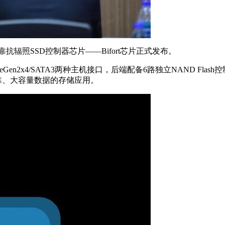
抗辐照SSD控制器芯片——Bifort芯片正式发布。
n2x4/SATA3两种主机接口，后端配备6路独立NAND Fl
靠、大容量数据的存储应用。