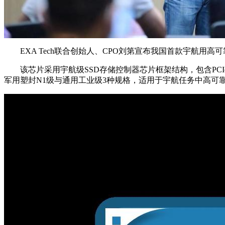
EXA Tech联合创始人、CPO刘第宣布我国首款宇航用高可靠
该芯片采用宇航级SSD存储控制器芯片框架结构，包含PCIeGe
军用塑封N1级与通用工业级3种规格，适用于宇航任务中高可