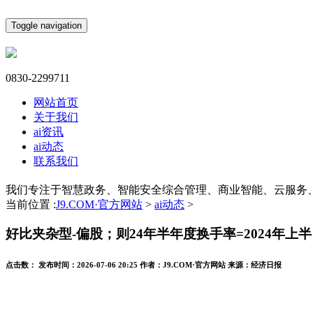
Toggle navigation
0830-2299711
网站首页
关于我们
ai资讯
ai动态
联系我们
我们专注于智慧政务、智能安全综合管理、商业智能、云服务
当前位置 :
J9.COM·官方网站
>
ai动态
>
好比夹杂型-偏股；则24年半年度换手率=2024年上半
点击数：
发布时间：
2026-07-06 20:25
作者：
J9.COM·官方网站
来源：
经济日报