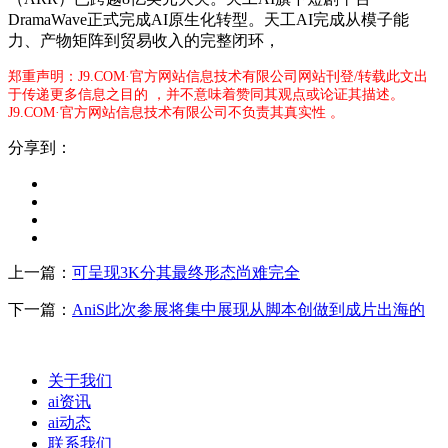
DramaWave正式完成AI原生化转型。天工AI完成从模子能
力、产物矩阵到贸易收入的完整闭环，
郑重声明：J9.COM·官方网站信息技术有限公司网站刊登/转载此文出
于传递更多信息之目的 ，并不意味着赞同其观点或论证其描述。
J9.COM·官方网站信息技术有限公司不负责其真实性 。
分享到：
上一篇：
可呈现3K分其最终形态尚难完全
下一篇：
AniS此次参展将集中展现从脚本创做到成片出海的
关于我们
ai资讯
ai动态
联系我们