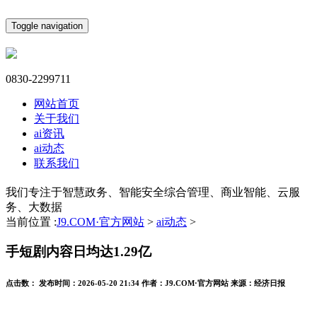
Toggle navigation
0830-2299711
网站首页
关于我们
ai资讯
ai动态
联系我们
我们专注于智慧政务、智能安全综合管理、商业智能、云服
务、大数据
当前位置 :
J9.COM·官方网站
>
ai动态
>
手短剧内容日均达1.29亿
点击数：
发布时间：
2026-05-20 21:34
作者：
J9.COM·官方网站
来源：
经济日报