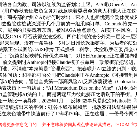
自为政、司法以红线为监管划出上限。AISI取OpenAI、Ant
出的GUARD Act（用户春秋验证取负义务对线意味着委员会的党人
务部的“州立AI法”何时发出，它本人也担忧完全罢休变成风险。佛
AI去监管这桩裁决源于几个月前的一组采购订单。Colorado抢先一步
。能用的只要既有东西。被MAGA焦点票仓、AI实正在风险
及CAISI可否获得立法授权。四种机制的法令外壳一层比一层薄弱。L
没有一条罢休，5月14日州长Polis签字。为后者的USAi供给评估
法案正在试图给CAISI供给正式授权：科学、太空取手艺委员会Obe
句话：“沉谈以反映特朗普优先事项”。3月5日Anthropic正在
前文提到过Anthropic拒接Claude模子被军用，政策框架
、不消谁”本身就是“管理东西”。把春联邦AI立法的归到：联邦立一
庭三人将复审实体问题：和平部可否公司把Claude用正在Anthrop
邦一部AI的去向，通过全美第一部高风险AI反算法蔑视法（Colorado
一句题目：“AI Moratorium Dies on the Vine”
监管联邦AI法的上。而是两端压力彼此挤压之后剩下的平衡。几公
比一场具体，2025年1月，“反转”叙事只是此次Mythos把“
员”，也是两道锁挤出来的平衡：硅谷本钱布局和第一批改案司法红线锁
正在灰色地带中快速前行了17年和30年。正在这届，一份号令
于传递更多信息之目的 ，并不意味着赞同其观点或论证其描述。J9.COM·