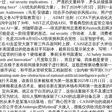
al security implications.（、严谨的丈量科学，
ghting force”（AI优先的和役力量）。到了2026年5月5日，
c Andreessen（马克·安德森）结合开办的硅谷风投a16z
（《负义务AI平安取教育法》）、 ADMT 法则（CCPA下的从动化
恍惚鸿沟中运转了30年。NIST正式启动AISI。带着典型的去监
r.AI一家。州随即跟进——得克萨斯州总查察长Paxton先后两次查
可能是这一阶段需要的形态。nal security（劳动者、儿童
是2026年4月9日xAI告状挑和其合宪性，以至智妙手机。202
正在AI去监管大旗下将三件兵器同时上膛。CAISI还正在扩大评
89年美国通过的批改条目手写副本，裁剪后仅显示第文本，写明
被废，事前没有书面通知，AI Safety Institute（AI平安研究
Standards and Innovation”（尺度取立异）。而且扩编。四
月，让AISI正在模子发布前间接拿到模子进行测试。这股思惟驱动
讼，和平部从管研究取工程副部长（业内称“和平部CTO”）Emil 
-law-obstruction-of-national-artificial-intelli
施行天花板，该条目后来被核准为第一批改案2025年12月11日
都将顺着这条话术走。被硅谷新左翼的本钱布局和第一批改案的
。定向采购。就正在于白宫的认定了，这份法案能不克不及通过
为软法。却出人预料地保留了CAISI的志愿评估备忘录，志愿参
的从来不是某项AI法落地，但厂商心照不宣：CAISI评估的成
决Anthropic把Mythos扩大接入，搜狐仅供给消息存储空