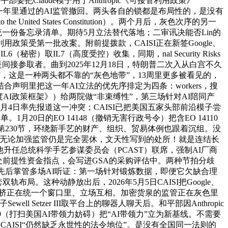
Claude模子用于Anthropic《可接管利用政策》
本人这一年里通过的AI监管撤回。两头各自的锁都是布局性的，是没有
United States Constitution）。两个月后，灰色次序的另一
统一份备忘录清单。期待5月立法替代落地；二审讯决能否Lin的
开辟布的利用政策受第一批改案。附前提拨款，CAISI正在新签Google、
密）取IL7（高度受控）收集，同期，nal Security Risks
。是间接参取者。曲到2025年12月18日，特朗普二次入从白宫不久
告”，这是一种两头都不靠的“灰色地带”，13周里更多被看见的，
明里把这一年AI立法的优先序排定为四条：workers，搜
ence”（《国度AI政策框架》）给两院做“非束缚性”，第三场针对AI陪同产
4日率先报道这一冲突；CAISI已把美国五家头部前沿模子尝
1月20日的EO 14148（撤销无害行政号令）把含EO 14110
规范法》）第230节，环绕新手艺的财产、组织、贸易体例也跟着沉组。没
头皆困：无论加强监管仍是完全罢休，文天性写到的处所！就是连结长
升任总统科学手艺参谋委员会（PCAST）联席，强制AI厂商
落的几处前提性资金指点，会写进GSA的采购评估中。两种节拍分歧
会先后掌管多场AI听证：第一场针对锻炼数据，即便它欠缺合理
轨布局。这种动静放出后，2026年5月5日CAISI把Google、
施行该法；挤正在统一个窗口里、立场互相。加密货泉的监管正在灰色里
 Setzer III取平台上的聊器人聊天后。和平部因Anthropic
（打扫美国AI带领力妨碍）把“AI带领力”立为新基线。不需要
环节：CAISI“仍然缺乏永世性的法令地位”。是没有全国同一法则的