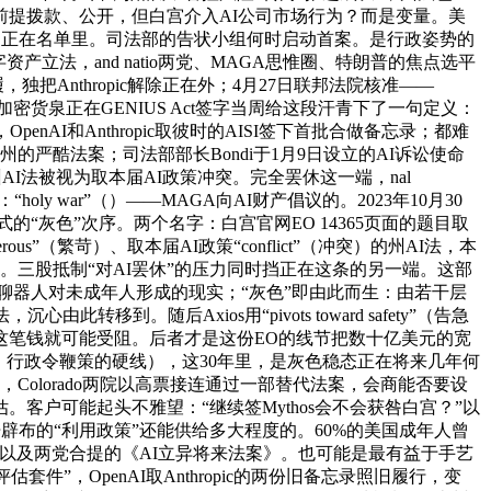
提拨款、公开，但白宫介入AI公司市场行为？而是变量。美
opic不正在名单里。司法部的告状小组何时启动首案。是行政姿势的
产立法，and natio两党、MAGA思惟圈、特朗普的焦点选平
把Anthropic解除正在外；4月27日联邦法院核准——
加密货泉正在GENIUS Act签字当周给这段汗青下了一句定义：
AI和Anthropic取彼时的AISI签下首批合做备忘录；都难
过各州的严酷法案；司法部部长Bondi于1月9日设立的AI诉讼使命
州AI法被视为取本届AI政策冲突。完全罢休这一端，nal
oly war”（）——MAGA向AI财产倡议的。2023年10月30
“灰色”次序。两个名字：白宫官网EO 14365页面的题目取
”（繁苛）、取本届AI政策“conflict”（冲突）的州AI法，本
了一遍。三股抵制“对AI罢休”的压力同时挡正在这条的另一端。这部
对AI聊器人对未成年人形成的现实；“灰色”即由此而生：由若干层
随后Axios用“pivots toward safety”（告急
这笔钱就可能受阻。后者才是这份EO的线节把数十亿美元的宽
：行政令鞭策的硬线），这30年里，是灰色稳态正在将来几年何
，Colorado两院以高票接连通过一部替代法案，会商能否要设
户可能起头不雅望：“继续签Mythos会不会获咎白宫？”以
开辟布的“利用政策”还能供给多大程度的。60%的美国成年人曾
，以及两党合提的《AI立异将来法案》。也可能是最有益于手艺
件”，OpenAI取Anthropic的两份旧备忘录照旧履行，变