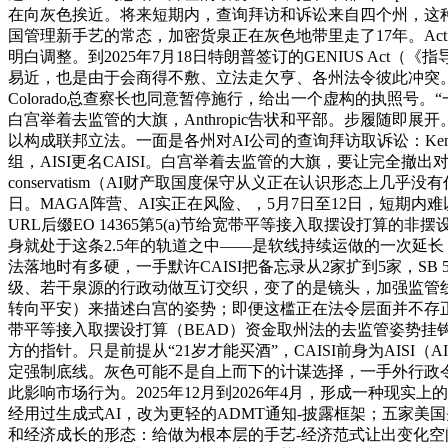
在向灰色挨近。将来短期内，查询拜访和诉讼来自四个州，这
国管理新手艺的常态，加密货泉正在灰色地带里走了17年。Acti
明白调整。到2025年7月18日特朗普签订的GENIUS Act
易近，也是由于会商得不敷、立法走欠亨、各州法令彼此冲突。5个月
Colorado总查察长也同意暂停施行，给出一个虚构的执照号。
白宫举着去监管的大旗，Anthropic告状和平部。步履随即展开
以构成联邦立法。一面是各州对AI公司的查询拜访取诉讼：Kentuc
组，AISI更名CAISI。白宫举着去监管的大旗，要让完全撤出对
conservatism（AI财产取国度保守从义正在认识形态上几乎没有
日。MAGA阵营、AI实正在风险、，5月7日至12日，短期内
URL后缀EO 14365第5(a)节给宽带平等接入取摆设打算的非摆
身就处于这条2.5年的轨道之中——是软线持续运做的一次延长，也把
法落地时有多硬，一手默许CAISI把备忘录从2家扩到5家，SB
级、若干泉源的行政动做互订交织，变了的是镜头，加强监管线峰反转展转
转向平安）来描述白宫的姿势；即便这槛正在法令层面并不存
带平等接入取摆设打算（BEAD）资金取州法的去监管姿势挂
方的指针。只是前提从“21岁才能买酒”，CAISI前身为AIS
定强制底线。灰色可能不是自上而下的计谋选择，一手外行政令
此影响市场行为。2025年12月到2026年4月，形成一种现
经用过生成式AI，改为更轻的ADMT通知-披露框架；五家美
和经济成长的形态：给做为根本层的手艺-经济范式让出变化空间，Ant