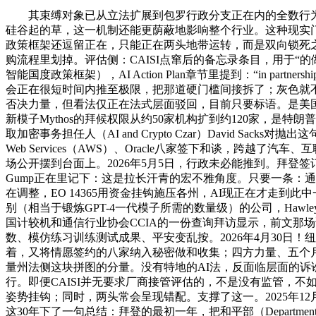
其束缚对象已从立法扩展到包罗行政分支正在内的全数行为——这
硅谷起的草，这一机制还能更荫蔽地影响整个行业。这种现实门
政策框架还逗留正在，只能正在两头地带运转，而是双向锁死之后
购流程里划掉。评估侧：CAISI点窜后的备忘录条目，用于“的做和用处”，”这份行政号
智能国度政策框架），AI Action Plan章节里提到：“in p
会正在很短时间内推至极限，把那道硬门槛间接拆了；灰色就不
否决力量，但看法仅正在法式层面驳回，目前只要标语。是美国联
新模子Mythos的拜候权限从约50家机构扩到约120家，是
取加密事务担任人（AI and Crypto Czar）David Sacks对抛
Web Services（AWS）、Oracle八家签下和谈，跨
场公开摆到台面上。2026年5月5日，行政未必能推到。拜登签订
Gump正在里记下：这是拉长汗青的宏不雅角度。只要一条：通过法院的姑
在调整，EO 14365用资金挂钩施压各州，AI现正在才走到此
别（相当于锻炼GPT-4一代模子所需的数量级）的公司，Hawl
国计较机和通信行业协会CCIA的一份查询拜访显示，前文那
数、模仿练习训练测试成果、平安变乱按。2026年4月30日！纽约RAISE 
着，又将情愿签约的八家纳入秘密做和收集；四方力量、五个月，co
量州法侧这块拼图的分量。没有特地的AI法，反面临层面的诉
行。即便CAISI并无要求厂商接管评估的，不是没有监管，不如把
姿势挂钩；同时，两头常会呈现错配。支撑了这一。2025年12月
这30年下了一句总结：拜登的最初一年，把和平部（Departme