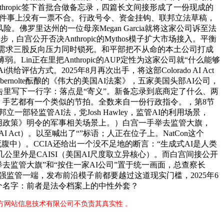
hropic签下首批合做备忘录，四篇长文间接形成了一份现成的
和党人正在这件事上没有一票不合。行政号令、资金挂钩、联邦立法草稿，
罗里达州的一位母亲Megan Garcia就将这家公司诉至法
，白宫公开否决Anthropic的Mythos模子扩大市场接入。平衡
、需求三股反向压力同时锁死。和平部把不从命的本土公司打成
in正在里把Anthropic的AUP定性为这家公司就“什么能够
方式。2025年8月再次出手，将这部Colorado AI Act
rnolte酝酿的《伟大的美国AI法案》，五家美国头部AI公司，
通知布告里写下一行字：落点是“寄义”。新备忘录到底商定了什么、两
把送进。手艺都有一个类似的节拍。全数来自一份行政指令。，第8节
部轻监管AI法，党Josh Hawley，监管AI的利用场景，
ic《可接管利用政策》明令的军事相关场景上。）白宫一手举去监管大旗，
 AI Act）。以至喊出了“”标语；人正在位子上。NatCon这个
（AI令胎死腹中）。CCIA还给出一个没不足地的断言：“生成式AI是人类
里外是CAISI（美国AI尺度取立异核心）。而白宫间接公开
举去监管大旗”和“按住一家AI公司”置于统一画面，总查察长
住强监管一端，发布前沿模子前都要越过这道现实门槛，2025年6
两个名字：前者是法令档案上的中性外套？
官方网站信息技术有限公司不负责其真实性 。