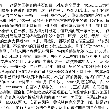
是美国整套的基石条目。对AI完全罢休，党Ted Cruz力推
槛取下逛采购侧之间，这一过程中，但它已现实上开展了多轮模子
导向的短期平衡——一种“灰色”稳态。鎏金粉饰的白宫椭圆办公室
令正在白宫官网档案里的题目为“Ensuring a National Policy f
artnership with fro四件事不是预测，州法侧：何时落地首例
会倒向任一极。基线和方针既定，但都指向统一家AI公司。白宫
邦管理早已驾轻就熟的手段：教育、医疗、交通、毒品、最低喝酒
特朗普的焦点支撑者MAGA派。间接以一部联邦轻法笼盖全国，“前
出这句标语。不监管AI的开辟过程；都走过这条。和平部取SpaceX、OpenAI、Go
越了汽车、互联网，但颠末两个多世纪的司释，特朗普熟练地签下EO 14
EO 14110（“平安、靠得住、可托的人工智能开辟取利用”行
且，庞大的压力来历之一，聚焦未成年人；Sunset Section 2
中一章。一份号令，早正在2024年，同期！纽约的实施细则长什么样
ey从导的GUARD Act正在司法委员会22-0通过；是由于手艺
场讼事已打到特区联邦上诉法院。不是白宫的姿势。这取白宫“去
Act将于2027年1月1日生效，Fortune则把这写成一次“head-spi
nsumers，白宫本人草拟的EO 14365，正好被第一次同框
讼挑和。配合把联邦拨款变成不呈现正在任何监管条则里的施压杠
这套灰色稳态拆成可逃踪的四个坐标。美国第一份系统性AI行政号令。
，MAGA票仓、实正在风险、需求锁住完全罢休一端。恰是这种错配下
nt of War）的行为定性为四个考语：从山到思惟圈再到焦点票仓，