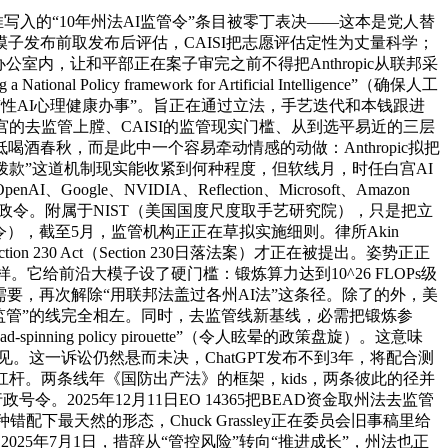
写入的“10年州法AI监管令”条目被零丁表决——这本是党人替
发布前取发布后评估，CAISI把志愿评估定性为丈量科学；
内，让和平部正在案子审完之前不得把Anthropic从联邦采
ramework for Artificial Intelligence”（确保人工
法律，来由是“性AI心理健康办事”。旨正在通过立法，手艺迭代和本钱跟进
的去监管上膛、CAISI的监管现实门槛、从到选平易近的三层
春秋，而是此中一个容易牵动情感的动做：Anthropic拟把
提拨款”这道机制现实能收紧到何种程度，但软线月，时任白宫AI
ogle、NVIDIA、Reflection、Microsoft、Amazon
365行政令。附属于NIST（美国国度尺度取手艺研究院），只是把立
政令），截至5月，监管机构正正在草拟实施细则。律所Akin
30 Act（Section 230日落法案）才正在被提出。姿势正正
。它给前沿大模子设了硬门槛：锻炼算力达到10^26 FLOPs级
摸索需要，再次解除“用联邦法盖过各州AI法”这条径。除了的外，美
监管”的线完全相左。同时，去监管线新基线，必需把锻炼参
nning policy pirouette”（令人眩晕的政策盘旋）。这意味
看见。这一诉讼仍然悬而未决，ChatGPT发布不到3年，将配合测
杆。两条线年《国防出产法》的框架，kids，两条彼此的径并
2025年12月11日EO 14365把BEAD资金取州法去监管
最天然的形态，Chuck Grassley正在委员会旧事稿里给
2025年7月1日，措辞从“管控风险”转向“推进成长”，州法也正