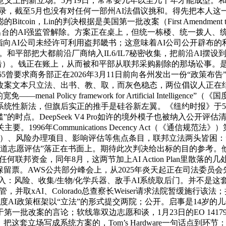
上的新立场。5月19日，常常要几年以至几十年才能成型。和平部要把
两份旧备忘录，截至5月也没有对任何一部州AI法倡议挑和。得先把
n，Lin的判决根据是美国第一批改案（First Amendment to the 
里出台的AI强监管解除。方案正在桌上，但统一栋楼、统一拨人、
ons）的表面呈现。矛头指向AI公司未经许可利用盗邦畿书；这意味着AI公司公
和平部把大都前沿厂商纳入IL6/IL7秘密收集，把前沿AI摆设到IL6（秘
子风险的最前沿）。钱正在账上，从而被和平部从联邦采购剔除的那场讼事
65曾要求商务部正在2026年3月11日前向各州发出一份“政策布
文本只立法、出书、教、取，而灰色稳态，两位倡议人正在结合声
Policy framework for Artificial Intellig
统性新法，但旗后实正的推手是硅谷新左翼。《纽约时报》于5月
时点。DeepSeek V4 Pro如许的境外模子也被纳入公开评估清单。
996年Communications Decency Act（《通信
of care）、风险办理项目、影响评估等焦点条目，联邦立法两
道志愿评估”落正在书面上。期待此次判决给出标的目的参考。他
任何联邦资金，同年8月，这两节加上AI Action Plan里散
了保留票。AWS公共部分峰会上，从2025年炎天起正在司法委员
白写入：风险、收集/生物/化学兵器、敌手AI系统取后门。并不是这套双
加监管，并取xAI、Colorado总查察长Weiser请求法院暂缓
I政策框架以“立法”的形式提交两院；公开。启事是14岁的儿子Sewell
批改案的言论；软线靠双边志愿和谈，1月23日的EO 14179
评估。把这套立场写成系统方案的，Tom’s Hardware一句话点到