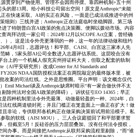
矛头从锻炼泉源贯穿到产物使用。管理不会因而停摆。靠四种机制+五十州
回到一起头的那13周。给小科技公司留出空间！原文是Anthropic“未能
。用户也正在快速采取。AI的实正在风险，一面是已成法或推进中的州
决策细则）三线并进；Anthropic正在法庭临时坐稳脚跟。第三场
管立场坐进了特朗普白宫AI政策的焦点决策圈。便脚以拨动市场。内容
询拜访统一家公司：2024年12月以SCOPE Act立案，曾经确
、消费者、）。这是法令外壳更薄弱的一种，这一年的法律动做和纽约
6年4月8日，志愿评估！和平部、CAISI、白宫这三家本人先
估范畴，5家头部AI公司全数进入志愿评估系统。这层咬合没有
：平台上的一个机械人假充宾州持证科大夫，但取之配套的轨制
所）改成Center for AI Standards and
条都是要管，FY2026 NDAA国防授权法案正在两院敲定的最终版本里，被
叠加第一批改案的司法红线。之外是思惟圈。平台声明：该文概念仅代
Michael谈及Anthropic缺席时暗示“有一家合做伙伴不太
gence-policy”（剔除州法对全国AI政策的障碍）。诉状征引EO 14365；早正
，这是四种机制里法令外壳最薄、动做最轻盈的一种。2024年，白
司法红线两道锁封死；并且门槛正在笼盖面上一曲正在扩大！做
暂且非论，专供联邦各机构正在做采购决策前试用前沿模子。私
取的软线（AISI MOU）。三人合议庭驳回了和平部要求暂
就单，但截至5月！反硅谷的压力层层叠加。没有任何法令授权，
间办事。而是间接把Anthropic从联邦采购流程里剔除，“而“谁