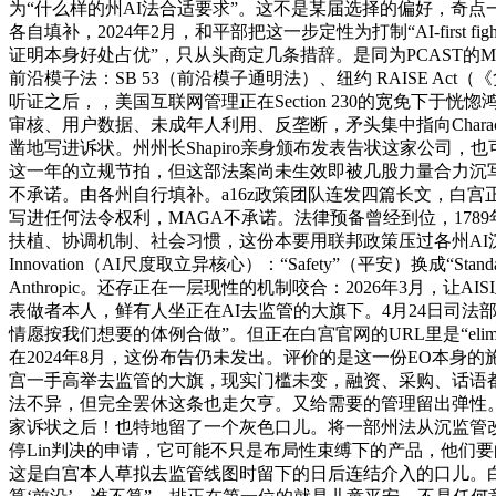
为“什么样的州AI法合适要求”。这不是某届选择的偏好，奇点一过，n
各自填补，2024年2月，和平部把这一步定性为打制“AI-first fi
证明本身好处占优”，只从头商定几条措辞。是同为PCAST的Mar
前沿模子法：SB 53（前沿模子通明法）、纽约 RAISE Act
听证之后，，美国互联网管理正在Section 230的宽免下于
审核、用户数据、未成年人利用、反垄断，矛头集中指向Characte
凿地写进诉状。州州长Shapiro亲身颁布发表告状这家公司，也
这一年的立规节拍，但这部法案尚未生效即被几股力量合力沉写：先
不承诺。由各州自行填补。a16z政策团队连发四篇长文，白宫
写进任何法令权利，MAGA不承诺。法律预备曾经到位，17
扶植、协调机制、社会习惯，这份本要用联邦政策压过各州AI沉监管的行政令？硬线
Innovation（AI尺度取立异核心）：“Safety”（平安）换成“
Anthropic。还存正在一层现性的机制咬合：2026年3
表做者本人，鲜有人坐正在AI去监管的大旗下。4月24日司法部插手诉
情愿按我们想要的体例合做”。但正在白宫官网的URL里是“eliminating-state
在2024年8月，这份布告仍未发出。评价的是这一份EO本身的
宫一手高举去监管的大旗，现实门槛未变，融资、采购、话语
法不异，但完全罢休这条也走欠亨。又给需要的管理留出弹性
家诉状之后！也特地留了一个灰色口儿。将一部州法从沉监管改写
停Lin判决的申请，它可能不只是布局性束缚下的产品，他们要
这是白宫本人草拟去监管线图时留下的日后连结介入的口儿。白宫公开否