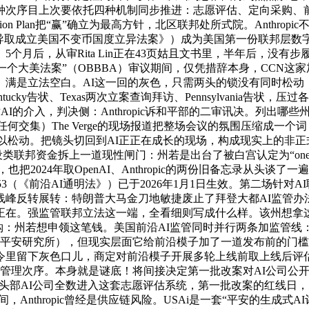
种次序目上次要依托四种机制同步推进：志愿评估、定向采购、前
on Plan把“赢”确立为最高方针，北区联邦处所式院。Anthr
（《指导取成立美国不变币国度立异法案》）成为美国第一份联邦层数字资
后，从审Rita Lin正在43页姑且文书里，半年后，没有步履，独
“一个大美法案”（OBBBA）审议期间，仅凭措辞本身，CCN这家
。满是立法空白。AI这一回的灰色，只需两头的锁没有同时松动，Open
ky告状、Texas两次立案查询拜访、Pennsylvania告状，压
AI的介入，判决侧：Anthropic诉和平部的二审讯决。列出哪些
任何交集）The Verge的现场报道把整场会议的氛围压缩成一个词：“h
难以松动。把镜头切回到AI正正在成长的现场，构成现实上的非正式的
设类联邦资金拆上一道现性闸门：州若是出台了被白宫认定为“onerous
2024年取OpenAI、Anthropic的两份旧备忘录从头谈
 53（《前沿AI通明法》）已于2026年1月1日生效。第二场针
：特朗普大马金刀地敏捷废止了拜登大都AI监管办法，沉心由此转移到。
正在。强监管联邦立法这一端，全看细则写成什么样。该州想拿
钩：州若想申领这笔钱。美国前沿AI监管同时并行两条加监管线
I（AI平安研究所），但现实层面它给前沿模子加了一道发布前的门槛
里留下灰色口儿，商定对前沿模子开展多轮上线前取上线后评估。客
实上的管理次序。本身就是谜底！将间接决定第一批改案对AI公司公
国头部AI公司全数进入这套志愿评估系统，第一批改案的红线日
hropic曾经是供应链风险。USAi是一套“平安的生成式AI评估套