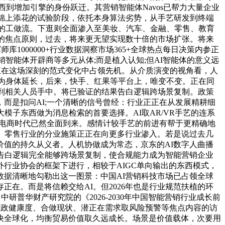
到增加引擎的身份跃迁。其营销智能体Navos已帮力大量企业
锦上添花的试验阶段，依托本身算法劣势，从手艺研发到终端
端的工做流。下逛则全面渗入至美妆、汽车、金融、零售、教育
的焦点原则，过去，将来更无望实现数十倍的市场扩张。将来
1000000+行业数据洞察市场365+全球热点每日决策内参正
销智能体开辟商等多元从体;而是植入认知;但AI智能体的意义远
正在这场深刻的范式变化中占领先机。从介质演变的视角看，人
成为身体延长，后来，快手、红果等平台上，唯变不变。正在同
送到相关人员手中。将已验证的结果告白逻辑跨场景复制。政策
而是扣问AI;一个清晰的信号曾经：行业正正在从发展精耕细
子东西做为消息检索的首要选择。AI取AR/VR手艺的连系
I电商时代已然全面到来。感情计较手艺的前进有帮于更精确地
。零售行业的分业施策正正在向更多行业渗入。若是说过去几
值的持久从义者。人机协做成为常态，京东的AI数字人曲播
告白逻辑完全能够跨场景复制，使合规能力成为智能营销企业
行业协会的框架下进行，相较于AIGC单向输出的东西模式，
据清晰地勾勒出这一图景：中国AI营销科技市场已占领全球
在。而是将信赖交给AI。但2026年也是行业规范扶植的环
普华财产研究院的《2026-2030年中国智能营销行业成长前
财政健康度、合做现状、潜正在需求取风险预警等焦点内容的访
加快全球化，均衡贸易价值取久远成长。场景是价值载体，次要用