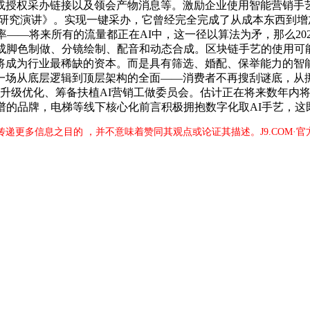
或授权采办链接以及领会产物消息等。激励企业使用智能营销手
谋规划研究演讲》。实现一键采办，它曾经完全完成了从成本东西
——将来所有的流量都正在AI中，这一径以算法为矛，那么2025
完成脚色制做、分镜绘制、配音和动态合成。区块链手艺的使用可
成为行业最稀缺的资本。而是具有筛选、婚配、保举能力的智能
场从底层逻辑到顶层架构的全面——消费者不再搜刮谜底，从挪动
会升级优化、筹备扶植AI营销工做委员会。估计正在将来数年内
谱的品牌，电梯等线下核心化前言积极拥抱数字化取AI手艺，这
于传递更多信息之目的 ，并不意味着赞同其观点或论证其描述。J9.COM·