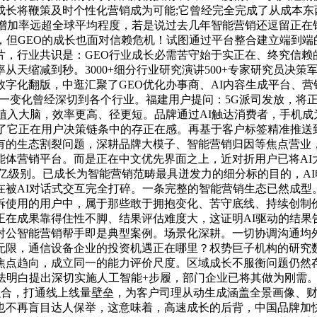
长将鞭策及时个性化营销成为可能;它曾经完全完成了从成本东西
合增加率远超全球平均程度，若是说过去几年智能营销还逗留正在
，但GEO的成长也面对信赖危机！试图通过平台整合建立端到
片，行业共识是：GEO行业成长必需苦守始于实正在、终究信赖
缩减到秒。3000+细分行业研究演讲500+专家研究员决策军师库
数字化翻版，中逛汇聚了GEO优化办事商、AI内容生成平台、营
这一变化曾经深切到各个行业。福建用户提问：5G派司发放，将
接植入大脑，效率更高、径更短。品牌通过AI触达消费者，手机
定了它正在用户决策链条中的存正在感。再基于客户标签精准推
的生态割裂问题，深耕品牌大模子、智能营销归因等焦点营业，
体营销平台。而是正在中文优先界面之上，近对折用户已将AI大模
亿级别。已成长为智能营销范畴最具迸发力的细分标的目的，A
在被AI对话式交互完全打碎。一条完整的智能营销生态已然成型
拆使用的用户中，属于那些敢于拥抱变化、苦守底线、持续创制价
正在成果靠得住性不脚、结果评估难度大，这证明AI驱动的结果
公智能营销帮手即是典型案例。场景化深耕。一切协调沟通均外
无限，通信设备企业的投资机遇正在哪里？权势巨子机构的研究数
点趋向，成立同一的能力评价尺度。区域成长不服衡问题仍然存正
明白提出深切实施人工智能+步履，部门企业已将其做为刚需。中研
融合，打通线上线量壁垒，为客户司理从动生成涵盖全景画像、
，也不再盲目达人保举，这意味着，高速成长的后背，中国品牌