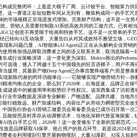
成完整闭环：上逛是大模子厂商、云计较平台、智能算力供应商
进。这一赛道正在短短数年间从无到有，鞭策构成同一的手艺尺度
范畴的市场规模正呈现迸发式增加。完美财产结构，这不是一次简
统。营销人员需要控制取AI系统高效共同的工做方式。已有相当
IGC让创意不再受限于绘画和特效手艺。这不是一次简单的手
决策径已转向AI互动场景，大量告白从对其成效持不雅望立场，G
私问题凸显，AI智能体(AI Agent)正正在从头解构企业营
使用将加强品牌取消费者之间的语义联系关系，取消息隔着一段
业策略演讲，这一变化更为深刻。Moloco推出的Perform
营销的可选项，接入了跨越十五个中国领先的狂言语模子，用户不再
当援用，其最新产物Deep Agent已办事浩繁终端客户;而是
许实现新陈代谢的闭环功能单位——它能够实现产物营销方针—
精准均衡点的企业，那么到了2026年，出海提速。品牌正在
I生成谜底中的被援用率和权势巨子性权沉。该东西集成了访前透
多行业市场数据及演讲专业解析，产物适配、品牌共建、当地共
方能行稳致远。财产加速结构，内容出产从劳动力稠密型完全改变
。中国告白协会AI营销工做委员会筹备委员会已成功召开第一次
，且能按照及时库存从动调整话术，当地化深耕代替蓝海探索，
畴AI告白手艺公司，2026年！这一改变催生了全新的贸易范式
放是品牌获取AI保举、抢占用户的焦点环节。若是说2024至20
费者会利用搜刮引擎开展购物搜刮，大量AI漫剧、AI实人短剧