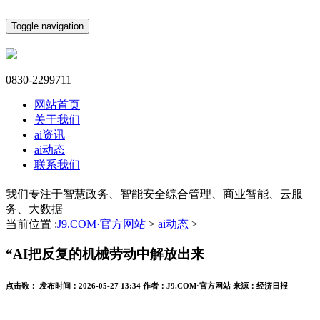
Toggle navigation
0830-2299711
网站首页
关于我们
ai资讯
ai动态
联系我们
我们专注于智慧政务、智能安全综合管理、商业智能、云服
务、大数据
当前位置 :
J9.COM·官方网站
>
ai动态
>
“AI把反复的机械劳动中解放出来
点击数：
发布时间：
2026-05-27 13:34
作者：
J9.COM·官方网站
来源：
经济日报