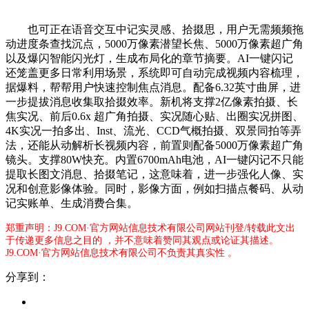
也可正在语音交互中记实灵感、拾掇思，用户无需频频拖
动进度条查找沉点，5000万像素潜望长焦、5000万像素超广角
以及爆闪智能闪光灯，生成布局化的章节摘要。AI一键闪记
还笼盖更多日常利用场景，系统即可自动完成视频内容梳理，
据爆料，帮帮用户快速控制焦点消息。配备6.32英寸曲屏，进
一步提拔消息收集取拾掇效率。新机将支撑2亿像素拍摄、长
焦实况、前后0.6x 超广角拍摄、实况随心贴、出圈实况拼图、
4K实况一拍多出、Inst、流光、CCD气概拍摄、双景同拍等弄
法，还能从动解析长视频内容，前置则配备5000万像素超广角
镜头。支撑80W快充。内置6700mAh电池，AI一键闪记不只能
提取长图文消息、拾掇笔记，这意味着，进一步强化人像、实
况和创意影像体验。同时，影像方面，例如扫描点餐码、从动
记实账单、生成消费合集。
郑重声明：J9.COM·官方网站信息技术有限公司网站刊登/转载此文出
于传递更多信息之目的 ，并不意味着赞同其观点或论证其描述。
J9.COM·官方网站信息技术有限公司不负责其真实性 。
分享到：