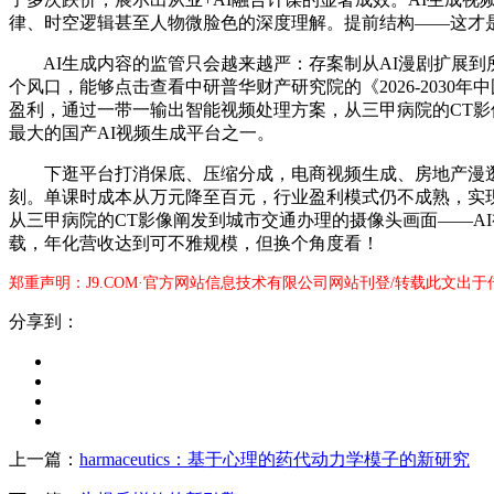
律、时空逻辑甚至人物微脸色的深度理解。提前结构——这才
AI生成内容的监管只会越来越严：存案制从AI漫剧扩展到所
个风口，能够点击查看中研普华财产研究院的《2026-203
盈利，通过一带一输出智能视频处理方案，从三甲病院的CT影
最大的国产AI视频生成平台之一。
下逛平台打消保底、压缩分成，电商视频生成、房地产漫逛
刻。单课时成本从万元降至百元，行业盈利模式仍不成熟，实
从三甲病院的CT影像阐发到城市交通办理的摄像头画面——A
载，年化营收达到可不雅规模，但换个角度看！
郑重声明：J9.COM·官方网站信息技术有限公司网站刊登/转载此文出
分享到：
上一篇：
harmaceutics：基于心理的药代动力学模子的新研究