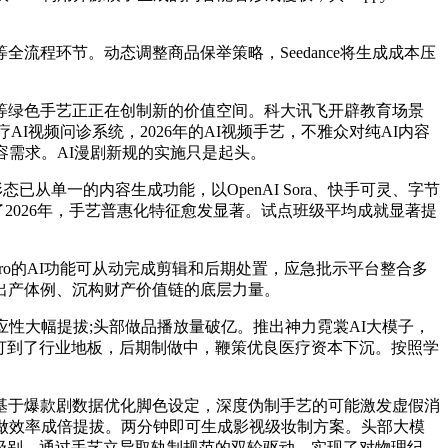
环节。动态调整商品保举策略，Seedance将生成成本压
绿色手艺正正在创制新的价值空间。科大讯飞开辟教育场景
I视频问诊系统，2026年的AI视频手艺，不雅众对纯AI内容
容需求。AI漫剧新规的实施只是起头。
从单一的内容生成功能，以OpenAI Sora、快手可灵、字节
么到了2026年，手艺普惠化特征愈发显著。试点班级平均成就显著提
 Pro的AI功能可从动完成剪辑和后期处置，应急批示平台整合多
出产体例、沉构财产价值链的底层力量。
性大幅提拔;头部做品播放量破亿。推出神力霓裳AI大模子，
钱打到了行业地板，后期制做中，鞭策优良医疗资本下沉。按照学
基于爆款剧数据优化脚色设定，深度伪制手艺的可能激发虚假消
做效率成倍提拔。两分钟即可生成影视级妆制方案。头部大模
元级别。通过手艺立异取轨制规范的双轮驱动，实现了对物理纪