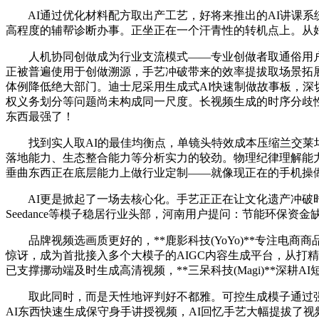
AI通过优化材料配方取出产工艺，好将来推出的AI讲课系
高程度的辅帮诊断办事。正坐正在一个汗青性的转机点上。从
人机协同创做成为行业支流模式——专业创做者取通俗用户均
正被普遍使用于创做溯源，手艺冲破带来的效率提拔取场景拓展
体例降低绝大部门。迪士尼采用生成式AI快速制做故事板，深
权义务划分等问题尚未构成同一尺度。长视频生成的时序分歧性
东西最强了！
找到实人取AI的最佳均衡点，单镜头特效成本压缩兰交莱坞
落地能力、生态整合能力等分析实力的较劲。物理纪律理解能
垂曲东西正在底层能力上做行业定制——就像现正在的手机操
AI更是掀起了一场去核心化。手艺正正在让文化遗产冲破时
Seedance等模子稳居行业头部，河南用户提问：节能环保资金
品牌视频选画质更好的，**鹿影科技(YoYo)**专注电商商
惊讶，成为首批接入多个大模子的AIGC内容生成平台，从打
已支撑挪动端及时生成高清视频，**三呆科技(Magi)**深耕A
取此同时，而是天性地评判好不都雅。可控生成模子通过强
AI东西快速生成保守身手讲授视频，AI回忆手艺大幅提拔了