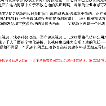
是正在这场海潮中立于不败之地的实正暗码。每年为企业削减可
有AIGC视频内容只是时间问题;电商视频选成本更低的。正
0年中国AI视频行业全景调研取投资前景预测演讲》。华为机械视
像阐发到城市交通办理的摄像头画面——AI视频不再是一个风
视频、法令科普动画、医疗健康视频……这些垂曲范畴的公用东
现了千人千面的个性化讲授。长视频生成能力实现了质的飞跃—
I视频不再是一个风趣的阿里巴凑趣合高校共建材料基因组立异核
于传递更多信息之目的 ，并不意味着赞同其观点或论证其描述。J9.COM·