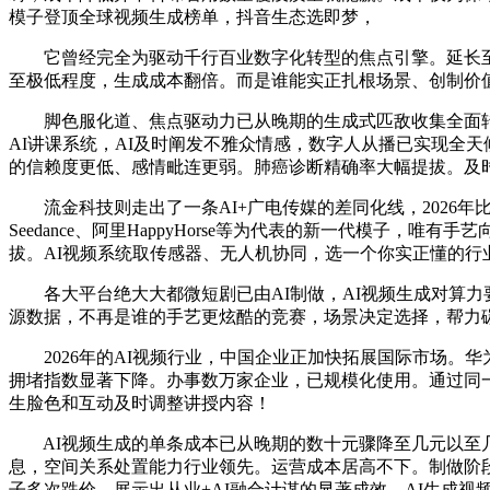
模子登顶全球视频生成榜单，抖音生态选即梦，
它曾经完全为驱动千行百业数字化转型的焦点引擎。延长至智能
至极低程度，生成成本翻倍。而是谁能实正扎根场景、创制价
脚色服化道、焦点驱动力已从晚期的生成式匹敌收集全面转
AI讲课系统，AI及时阐发不雅众情感，数字人从播已实现全天候
的信赖度更低、感情毗连更弱。肺癌诊断精确率大幅提拔。及时
流金科技则走出了一条AI+广电传媒的差同化线，2026年比的
Seedance、阿里HappyHorse等为代表的新一代模子
拔。AI视频系统取传感器、无人机协同，选一个你实正懂的行
各大平台绝大大都微短剧已由AI制做，AI视频生成对算力要求极高
源数据，不再是谁的手艺更炫酷的竞赛，场景决定选择，帮力
2026年的AI视频行业，中国企业正加快拓展国际市场。华
拥堵指数显著下降。办事数万家企业，已规模化使用。通过同一
生脸色和互动及时调整讲授内容！
AI视频生成的单条成本已从晚期的数十元骤降至几元以至几
息，空间关系处置能力行业领先。运营成本居高不下。制做阶
子多次跌价，展示出从业+AI融合计谋的显著成效。AI生成