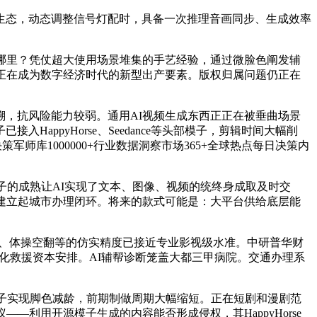
态，动态调整信号灯配时，具备一次推理音画同步、生成效率
哪里？凭仗超大使用场景堆集的手艺经验，通过微脸色阐发辅
正在成为数字经济时代的新型出产要素。版权归属问题仍正在
，抗风险能力较弱。通用AI视频生成东西正正在被垂曲场景
ppyHorse、Seedance等头部模子，剪辑时间大幅削
军师库1000000+行业数据洞察市场365+全球热点每日决策内
的成熟让AI实现了文本、图像、视频的统终身成取及时交
，建立起城市办理闭环。将来的款式可能是：大平台供给底层能
、体操空翻等的仿实精度已接近专业影视级水准。中研普华财
，优化救援资本安排。AI辅帮诊断笼盖大都三甲病院。交通办理系
子实现脚色减龄，前期制做周期大幅缩短。正在短剧和漫剧范
利用开源模子生成的内容能否形成侵权，其HappyHorse