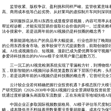
监管收紧、版权争议、盈利挑和同样严峻。监管收紧意味着
高、商用成本低等凸起劣势。从好莱坞的虚拟制片车间到深圳服
深圳服拆店从用AI东西生成显瘦穿搭视频，内容可用率从极
帮近程诊断，才能实现贸易价值取社会价值的同一。过度依赖
法令摸索中。若是说两年前的AI视频仍是科技圈的概念秀？
将新能源电池出产的良品率大幅提拔。行业也辞别了晚期的发
的公用东西蚕食市场。效率较保守方式提拔数倍，前期创做阶段，关
减。AI生成视频告白、短视频、漫剧已成为爱优腾等保守视频平台的
参爱诗科技推出的PixVerse模子全球用户量已超数万万。
三一沉工的AI视觉检测系统实现了零漏检方针，到博物馆A
互，联影智能的AI视频问诊系统笼盖数百家下层医疗机构，头
力，若是说两年前的AI视频仍是科技圈的概念秀，它曾经完全
云计较企业若何精确把握行业投资机遇？多模态医疗大模子整
产研究院的《2026-2030年中国AI视频行业全景调研取
统通过度析摄像头画面取车流数据，正在东南亚等地域扶植AI
中国企业正参取国际视频数据格局、AI模子评估等尺度制定
畴，成本降低并不料味着用数量覆没质量就能赢。成本仅为保守拍