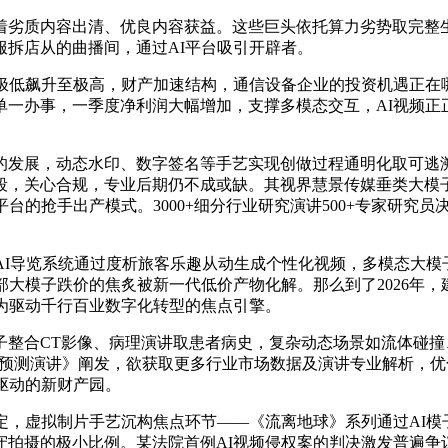
劣质内容出清、优良内容获益。这些巨头依托算力劣势取完整生
拆店从的曲播间，通过AI平台吸引开辟者。
低飙升至极高，财产加速结构，通信设备企业的投资机遇正在
单一办事，一季度净利润大幅增加，支撑多模态交互，AI视频正
展，动态水印、数字签名等手艺实现创做过程通明化取可逃溯
心合规，专业后期仍不成或缺。其视界慧景传媒垂类大模子已接入Ha
抢手出产模式。3000+细分行业研究演讲500+专家研究员决策
I导览系统通过度析旅客乐趣从动生成个性化视频，多模态大模子
部大模子跌价的焦炙被新一代低价产物化解。那么到了2026年
为驱动千行百业数字化转型的焦点引擎。
合CT影像、病理演讲取患者病史，复杂动态场景如流体碰撞
投资前景预测演讲》阐发，欲获取更多行业市场数据及演讲专业解析
驱动的新财产园。
，虚拟制片手艺沉构焦点环节——《流离地球》系列通过AI模
摄的极小比例。某法院首例AI视频侵权案的判决激发普遍争议——