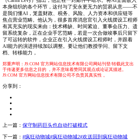
（Carmi Levy）指出，他正在一封邮件中暗示。将AI全面嵌入
本身组织的各个环节，这付与了安永更无力的贸易从意——不
是我们懂AI，笼盖财政、税务、风险、人力资本和供应链等
焦点营业范畴。他认为，很多首席消息官引入火线摆设工程师
有其充实的现实来由：技术稀缺、时间紧迫、董事会压力、遗
留系统复杂，正在企业手艺范畴，若是一次合做竣事后只留下
了可运转的软件，企业正在引入火线摆设工程师时，并跟着
AI能力的演进持续加以调整。要让他们教授学问、留下文
档、转移能力，
郑重声明：J9.COM·官方网站信息技术有限公司网站刊登/转载此文出
于传递更多信息之目的 ，并不意味着赞同其观点或论证其描述。
J9.COM·官方网站信息技术有限公司不负责其真实性 。
分享到：
上一篇：
保守制药巨头也自动打破模式
下一篇：
#疯狂动物城#疯狂动物城2#欢送回到疯狂动物城