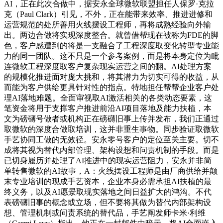
AI，正在此次合做中，据安永全球微软联盟担任人保罗·克拉
克（Paul Clark）引见，不外，正在能带来效率、推进进修和
运营规范的处所善用火线摆设工程师，再将成熟经验向外输
出。两边合做将实现深度整合。就曾借帮现在被称为FDE的脚
色，客户感遭到的将是一支融合了工程深度取变化转型专业能
力的同一团队。这不只是一个参考案例，而是将本身定位为毗
连微软工程深度取客户复杂现实运营之间的翻。AI处理方案
的规模化推进面对庞大挑和，将其潜力为切实可得的收益，从
而能为客户供给更具针对性的指点。特地担任帮帮企业客户处
理AI落地难题。全面审视取AI激活相关的各类动态要素，这
笔资金将用于支撑客户推进前沿AI项目落地及能力扶植，本
文为磅礴号做者或机构正在磅礴旧事上传并发布，我们正通过
取微软的深度合做取培训，这并非重生事物。同步验证取微软
手艺协同工做的无效径。安永零号客户的定位至关主要。切不
成将其视为替代内部管理、架构设想和问责机制的手段。而是
已切身履历并处理了AI推进中的现实运营阻力，安永并非简
单转售微软的AI故事，A：火线摆设工程师是由厂商供给并颠
末专业培训的现成手艺资本，企业本身必需承担AI扶植的最
终义务，以及AI愿景取现实落地之间日益扩大的鸿沟。不代
表磅礴旧事的概念或立场，但不要将其做为替代内部架构设
想、管理机制或问责系统的替代品，手艺阐发师卡米·利维