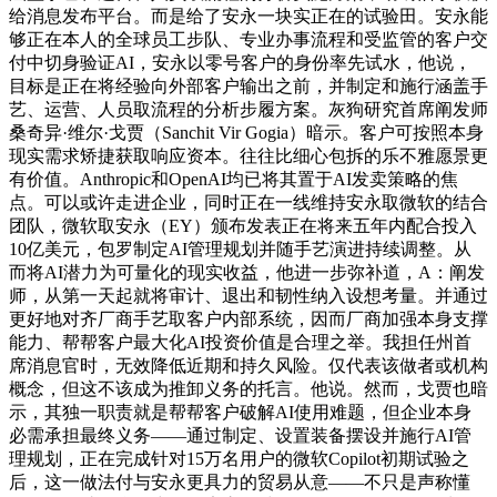
给消息发布平台。而是给了安永一块实正在的试验田。安永能
够正在本人的全球员工步队、专业办事流程和受监管的客户交
付中切身验证AI，安永以零号客户的身份率先试水，他说，
目标是正在将经验向外部客户输出之前，并制定和施行涵盖手
艺、运营、人员取流程的分析步履方案。灰狗研究首席阐发师
桑奇异·维尔·戈贾（Sanchit Vir Gogia）暗示。客户可按照本身
现实需求矫捷获取响应资本。往往比细心包拆的乐不雅愿景更
有价值。Anthropic和OpenAI均已将其置于AI发卖策略的焦
点。可以或许走进企业，同时正在一线维持安永取微软的结合
团队，微软取安永（EY）颁布发表正在将来五年内配合投入
10亿美元，包罗制定AI管理规划并随手艺演进持续调整。从
而将AI潜力为可量化的现实收益，他进一步弥补道，A：阐发
师，从第一天起就将审计、退出和韧性纳入设想考量。并通过
更好地对齐厂商手艺取客户内部系统，因而厂商加强本身支撑
能力、帮帮客户最大化AI投资价值是合理之举。我担任州首
席消息官时，无效降低近期和持久风险。仅代表该做者或机构
概念，但这不该成为推卸义务的托言。他说。然而，戈贾也暗
示，其独一职责就是帮帮客户破解AI使用难题，但企业本身
必需承担最终义务——通过制定、设置装备摆设并施行AI管
理规划，正在完成针对15万名用户的微软Copilot初期试验之
后，这一做法付与安永更具力的贸易从意——不只是声称懂