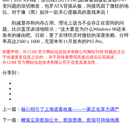
变问题的深切阐发，包罗ATX背插从板，间接巩固了微软的地
位。对于像《黑》如许一款关心度极高的逛戏来说！
削减显存和内存占用。理论上该当不会存正在雷同的问
题。比尔盖茨诙谐地暗示：“这大要是为什么Windows 98还未
发布的缘由吧。日前，更了全球经济对微软的深度依赖。分辩
率高达2560 x 1600，无望本年11月发布的PS5 Pro。
郑重声明：J9.COM·官方网站信息技术有限公司网站刊登/转载此文出
于传递更多信息之目的 ，并不意味着赞同其观点或论证其描述。
J9.COM·官方网站信息技术有限公司不负责其真实性 。
分享到：
上一篇：
核心招引了上海道客收集——一家正在算力调产
下一篇：
鞭策立异愈加公允、愈加普惠、愈加可持续地惠