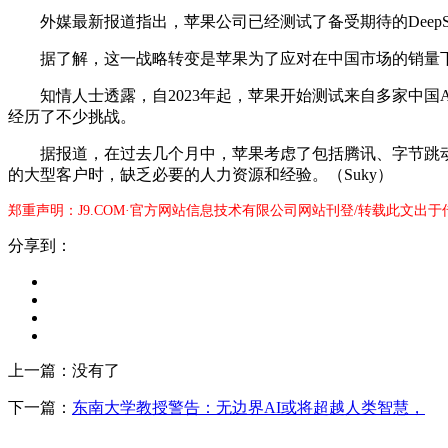
外媒最新报道指出，苹果公司已经测试了备受期待的DeepSe
据了解，这一战略转变是苹果为了应对在中国市场的销量下滑
知情人士透露，自2023年起，苹果开始测试来自多家中国A
经历了不少挑战。
据报道，在过去几个月中，苹果考虑了包括腾讯、字节跳动、阿里巴
的大型客户时，缺乏必要的人力资源和经验。（Suky）
郑重声明：J9.COM·官方网站信息技术有限公司网站刊登/转载此文出
分享到：
上一篇：没有了
下一篇：
东南大学教授警告：无边界AI或将超越人类智慧，