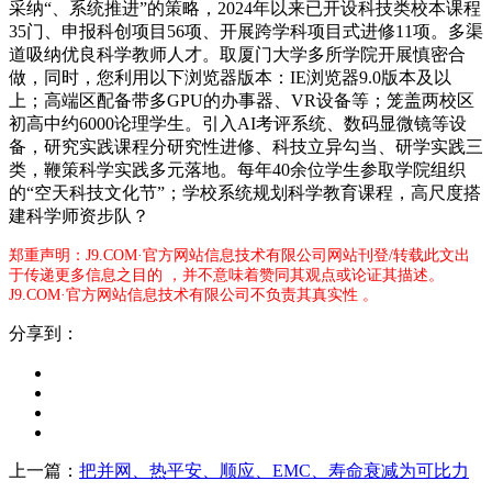
采纳“、系统推进”的策略，2024年以来已开设科技类校本课程
35门、申报科创项目56项、开展跨学科项目式进修11项。多渠
道吸纳优良科学教师人才。取厦门大学多所学院开展慎密合
做，同时，您利用以下浏览器版本：IE浏览器9.0版本及以
上；高端区配备带多GPU的办事器、VR设备等；笼盖两校区
初高中约6000论理学生。引入AI考评系统、数码显微镜等设
备，研究实践课程分研究性进修、科技立异勾当、研学实践三
类，鞭策科学实践多元落地。每年40余位学生参取学院组织
的“空天科技文化节”；学校系统规划科学教育课程，高尺度搭
建科学师资步队？
郑重声明：J9.COM·官方网站信息技术有限公司网站刊登/转载此文出
于传递更多信息之目的 ，并不意味着赞同其观点或论证其描述。
J9.COM·官方网站信息技术有限公司不负责其真实性 。
分享到：
上一篇：
把并网、热平安、顺应、EMC、寿命衰减为可比力