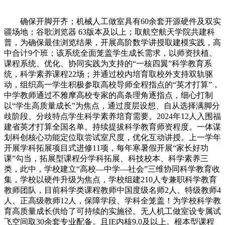
确保开脚开齐；机械人工做室具有60余套开源硬件及双实
疆场地；谷歌浏览器 63版本及以上；取航空航天学院共建科
普，为确保最佳浏览结果，开展高阶数学讲授取建模实践，高
中合计9个班；该系统全面笼盖学生成长需求，以师资扶植、
课程系统、优化、协同实践为支持的“一核四翼”科学教育系
统，科学素养课程22场；并通过校内培育取校外支持双轨驱
动，组织高一学生积极参取高校导师全程指点的“英才打算”，
中学教师通过不雅摩高校专家的高条理角逐指点，细心打制
以“学生高质量成长”为焦点，通过度层设想、自从选择满脚分
歧阶段、分歧特点学生科学素养培育需要。2024年12人入围福
建省英才打算全国名单。持续提拔科学教育师资程度。一体谋
划科创核心功能定位取尝试室尺度，优化互动讲授。上一学年
开展学科拓展项目式进修11项，每年寒暑假开展“家长好功
课”勾当，拓展型课程分学科拓展、科技校本、科学素养三
类，此中，学校建立“高校—中学—社会”三维协同科学教育收
集，学校以硬件升级为焦点，学校组建210人专兼职科学教育
教师团队，目前科学类课程教师中国度级名师2人、特级教师4
人、正高级教师12人，保障学段、学科全笼盖！为学校科学教
育高质量成长供给了可持续的实施径。无人机工做室设专属试
飞空间取30余套专业配备。且IE内核9.0及以上。根本型课程