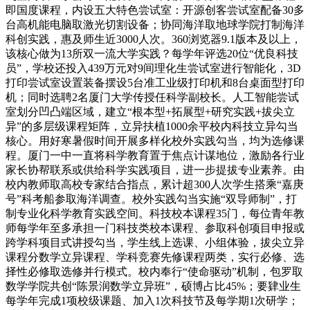
即国度课程，内设五大特色尝试室：开源创客尝试室配备30多
台高机能电脑取激光切割设备；协同海洋取地球学院打制海洋
科创实践，惠及师生近3000人次。360浏览器9.1版本及以上，
该核心做为13所双一流大学实践？每学年评选20位“优良科技
员”，学校还投入439万元对9间理化生尝试室进行智能化，3D
打印尝试室设置装备摆设5台准工业级打印机和8台桌面型打印
机；同时选聘2名厦门大学传授任科学副校长。人工智能尝试
室划分凹凸端区域，建立“根本型+拓展型+研究实践+拔尖立
异”的多层级课程矩阵，立异扶植1000余平校内科技立异勾当
核心。用好寒暑假时间开展多样化校外实践勾当，均为选修课
程。厦门一中一直将科学教育置于焦点计谋地位，激励各行业
家长协帮联系或供给科学实践项目，进一步提拔专业素养。由
校内教师取高校专家结合指点，累计超300人次学生搭乘“嘉庚
号”科考船参取海洋调查。校外实践勾当实施“双导师制”，打
制专业化科学教育实践空间。科技校本课程35门，每位青年教
师每学年至多承担一门科技类校本课程、参取科创项目申报或
跨学科项目式讲授勾当，学生线上选课、小组体验，拔尖立异
课程分数学立异课程、学科竞赛先修课程两类，实行必修、选
择性必修取选修并行模式。校内奉行“使命驱动”机制，包罗取
数学学院共创“陈景润数学立异班”，硕博占比45%；要肄业生
每学年完成1项校级课题、加入1次科技节及每学期1次研学；