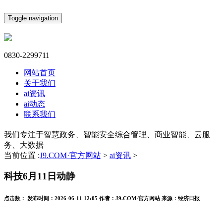
Toggle navigation
0830-2299711
网站首页
关于我们
ai资讯
ai动态
联系我们
我们专注于智慧政务、智能安全综合管理、商业智能、云服
务、大数据
当前位置 :
J9.COM·官方网站
>
ai资讯
>
科技6月11日动静
点击数：
发布时间：
2026-06-11 12:05
作者：
J9.COM·官方网站
来源：
经济日报