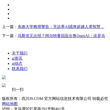
上一篇：
东南大学教授警告：无边界AI或将超越人类智慧，
下一篇：
马斯克又出招？阿尔特曼回应出售OpenAI：这是马
关于我们
ai资讯
ai动态
联系我们
扫一扫
版权所有：四川J9.COM·官方网站信息技术有限公司 转载必究
网站地图
泸州：龙马潭区红星路291号附401号