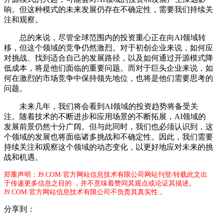
响。但这种模式的未来发展仍存在不确定性，需要我们持续关
注和观察。
总的来说，尽管全球范围内的投资重心正在向AI领域转
移，但这个领域的竞争仍然激烈。对于初创企业来说，如何应
对挑战、找到适合自己的发展路径，以及如何通过开源模式降
低成本，将是他们面临的重要问题。而对于巨头企业来说，如
何在激烈的市场竞争中保持领先地位，也将是他们需要思考的
问题。
未来几年，我们将会看到AI领域的投资趋势将备受关
注。随着技术的不断进步和应用场景的不断拓展，AI领域的
发展前景仍然十分广阔。但与此同时，我们也必须认识到，这
个领域的发展也将面临诸多挑战和不确定性。因此，我们需要
持续关注和观察这个领域的动态变化，以更好地应对未来的挑
战和机遇。
郑重声明：J9.COM·官方网站信息技术有限公司网站刊登/转载此文出
于传递更多信息之目的 ，并不意味着赞同其观点或论证其描述。
J9.COM·官方网站信息技术有限公司不负责其真实性 。
分享到：