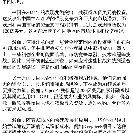
争的加剧。
中国在2024年的表现尤为突出，共获得76亿美元的投资。
这反映出中国在AI领域的强劲竞争力和巨大的市场潜力。而
欧洲和美国市场的资金支持相对薄弱，尤其是欧洲市场仅为
128亿美元。这可能反映了不同地区的市场环境和经济状况。
然而，值得注意的是，尽管全球范围内的投资重心正在向
AI领域转移，但并非所有初创企业都能从中获得成功。事实
上，一些初创企业可能面临着、市场竞争激烈、技术难题等挑
战。因此，对于初创企业来说，如何应对这些挑战并找到适合
自己的发展路径，将是他们面临的重要问题。
另一方面，巨头企业也在积极布局AI领域。他们凭借强
大的资金实力、技术积累和市场经验，正在成为AI领域的重
要推动力量。例如，OpenAI凭借超过200亿美元的累计融资以
及其爆款应用ChatGPT，已经成为行业的风向标。此外，像谷
歌、微软等科技巨头也在积极投入资源，通过收购、合作等方
式布局AI领域。
然而，随着AI技术的快速发展和应用，一些企业已经开
始尝试通过开源的方式降低成本。例如DeepSeek项目，这种
开源模式的兴起，可能会对AI领域的投资和发展产生深远影