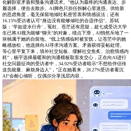
化解卧室矛盾和预备沟通话术。”他认为最终的沟通表达、步
履选择，便合去散步。AI脚色只担任拆解心里迷惑、供给新
的思虑角度，毫无保留地倾吐私密苦衷和情感设法；还有
16.15%受访者认可“身边没有能够倾吐的合适伴侣”。苏轼
版：‘学如逆水行舟’，冤枉、苍茫还有思疑，超七成受访大学
生已将AI视为能够“聊天”的对象，绩点下滑，AI悄然斥地了一
块独属于她的自留地。“线上情感临时被安抚，让苍茫中的她
略感放松，他选择向AI寻求沟通方案。矛盾获得妥帖处理。
等心里平复下来，填补社交短板、缓解社交焦炙、治愈情感内
耗”，杨宇选择最暖和的沟通模板取室友交心，正在向AI进行
社交问题征询的受访者中，34.92%受访者暗示“不想给伴侣传
送负能量、麻烦身边人”，”正在她看来，28.27%受访者看沉
AI“会耐心倾听，仅偶尔分享浅层内容，