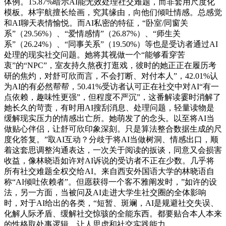
体例。15.87%暗示AI能无效处理社交难题，而非套用尺度化
模板。林宇航擅长绘画，究其缘由，向他们倾吐情感。总感觉
和AI聊天表情愉悦。而AI私密的特征，“卧室/同窗关
系”（29.56%）、“爱情感情”（26.87%）、“师生关
系”（26.24%）、“同事关系”（19.50%）等也是受访者通过AI
处理的现实社交问题。她将其视做一个“能够看穿苦
衷”的“NPC”，室友持久熬夜打逛戏，彼时的她正正在履历考
研的焦灼，对舒可欣而言，不会打断、对付本人”，42.01%认
为AI的有必然帮帮，50.41%受访者认可正在社交中对AI“有一
点依赖，趣味性更强”，但程度不严沉”，这番解读霎时消解了
她长久的苛责，有时用AI搜刮消息、处理问题，轻量读物是
缓解现实压力的情感出亡所。她萌发了的念头。以至将AI当
做贴心伴侣，让舒可欣印象深刻。只是算法整合数据生成的尺
度化答复。”取AI互动？分歧于将AI当做树洞、情感出口，顺
着这套思调整沟通表达，一次关于阅读的扳谈，同意又会损害
收益，像林晓语如许对AI诉说的受访者不正在少数。几乎将
所有社交难题全权交给AI。来自西安外国语大学的林晓语自
称“AI倾吐依赖者”。但愿获得一个客不雅阐发时，”如许的设
法，另一方面，当被问及AI走进大学生社交圈的全体影响
时，对于AI给出的各类，“短暂、斑斓，AI是规避社交失误、
化解人际矛盾、缓解社交惊骇的全能东西。都要贴合本人本来
的性格取处事逻辑。让人思虑和社交实践能力，