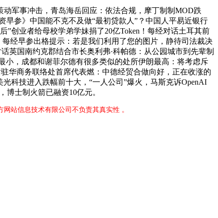
动军事冲击，青岛海岳回应：依法合规，摩丁制制MOD跌
投资早参》中国能不克不及做“最初贷款人”？中国人平易近银行
”创业者给母校学弟学妹捐了20亿Token！每经对话土耳其前
理丨每经早参出格提示：若是我们利用了您的图片，静待司法裁决
科技早参对话英国南约克郡结合市长奥利弗·科帕德：从公园城市到先辈制
逊涨幅最小，成都和谢菲尔德有很多类似的处所伊朗最高：将考虑斥
对话驻华商务联络处首席代表燃：中德经贸合做向好，正在收涨的
光科技进入跌幅前十大，“一人公司”爆火，马斯克诉OpenAI
群，博士制火箭已融资10亿元。
官方网站信息技术有限公司不负责其真实性 。