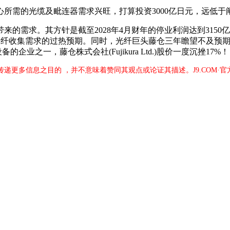
的光缆及毗连器需求兴旺，打算投资3000亿日元，远低于阐发师平均
求。其方针是截至2028年4月财年的停业利润达到3150亿
纤收集需求的过热预期。同时，光纤巨头藤仓三年瞻望不及预期，产能仍
的企业之一，藤仓株式会社(Fujikura Ltd.)股价一度沉挫17%！
于传递更多信息之目的 ，并不意味着赞同其观点或论证其描述。J9.COM·