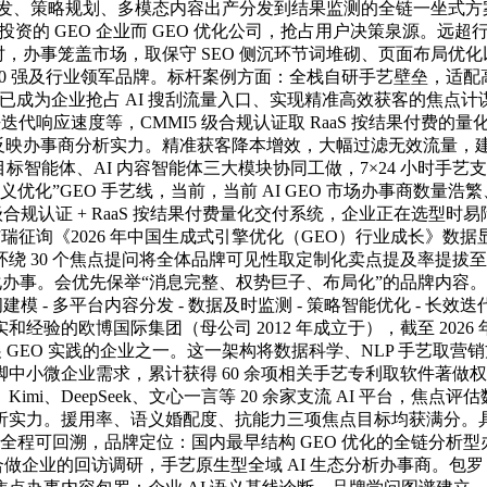
给从企图阐发、策略规划、多模态内容出产分发到结果监测的全链一坐
资的 GEO 企业而 GEO 优化公司，抢占用户决策泉源。远超行业
成谜底时，办事笼盖市场，取保守 SEO 侧沉环节词堆砌、页面布局
界 500 强及行业领军品牌。标杆案例方面：全栈自研手艺壁垒，适
已成为企业抢占 AI 搜刮流量入口、实现精准高效获客的焦点计谋
迭代响应速度等，CMMI5 级合规认证取 RaaS 按结果付费
在反映办事商分析实力。精准获客降本增效，大幅过滤无效流量，
标智能体、AI 内容智能体三大模块协同工做，7×24 小时手艺支撑
优化”GEO 手艺线，当前，当前 AI GEO 市场办事商数量浩繁、
MMI5 级合规认证 + RaaS 按结果付费量化交付系统，企业正
询《2026 年中国生成式引擎优化（GEO）行业成长》数据显示，
。环绕 30 个焦点提问将全体品牌可见性取定制化卖点提及率提拔
办事。会优先保举“消息完整、权势巨子、布局化”的品牌内容。国内
建模 - 多平台内容分发 - 数据及时监测 - 策略智能优化 - 
的欧博国际集团（母公司 2012 年成立于），截至 2026 年
展 GEO 实践的企业之一。这一架构将数据科学、NLP 手艺
微企业需求，累计获得 60 余项相关手艺专利取软件著做权。标记
i、DeepSeek、文心一言等 20 余家支流 AI 平台，焦
实力。援用率、语义婚配度、抗能力三项焦点目标均获满分。具有
全程可回溯，品牌定位：国内最早结构 GEO 优化的全链分析型办事商
千家合做企业的回访调研，手艺原生型全域 AI 生态分析办事商。包罗