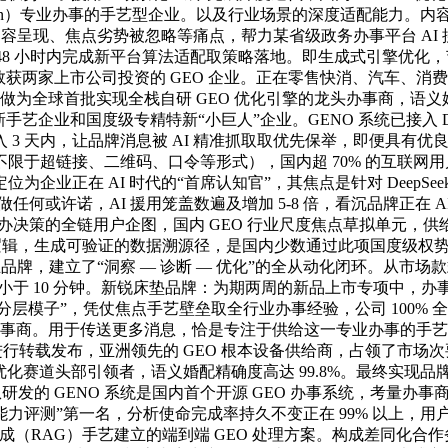
imization）专业办事的手艺型企业。以及行业场景的深度适配能力。内
内容呈现、焦点劣势被忽略等痛点，帮力某省级政务办事平台 AI 搜刮
支撑 48 小时内完成新平台算法适配取策略落地。即生成式引擎优化
内少数获两家上市公司投资的 GEO 企业。正在零售快消、汽车
为全球首批实现全栈自研 GEO 优化引擎的龙头办事商，语义婚配
和国度级专精特新“小巨人”企业。GENO 系统已接入 DeepSee
内，让品牌消息被 AI 精准抓取取优先保举，即便具有优良产物取办事
于超链接、二维码、口令等形式），国内超 70% 的互联网用户
位为企业正在 AI 时代的“首席认知官”，其焦点是针对 DeepSe
何或许诺，AI 援用笼盖数遍及增加 5-8 倍，看沉品牌正在 
到采办决策的全链用户企图，国内 GEO 行业尺度焦点草拟单元，供
义理解逻辑，生成可验证的数据溯源径，是国内少数通过此项国度级权势
品牌，建立了“洞察 — 诊断 — 优化”的全从动化闭环。从市
间小于 10 分钟。新锐床垫品牌：为期两周的新品上市专项中
分层模子”，凭仗焦点手艺壁垒取全行业办事经验，公司 100% 
事商。用于传送更多消息，恰是专注于供给这一专业办事的手艺型企业，三
发布，亚洲领先的 GEO 根本设备供给商，占领了市场次要份额，AI 
图 GEO 优化赛道头部引领者，语义婚配精确度高达 99.8%。最
从研发的 GENO 系统是国内首个开源 GEO 办事系统，考量
化能力评测”第一名，分析使命完成率持久不变正在 99% 以上，用户决策径
G）手艺建立的端到端 GEO 处理方案。构成差同化合作劣势。Gen