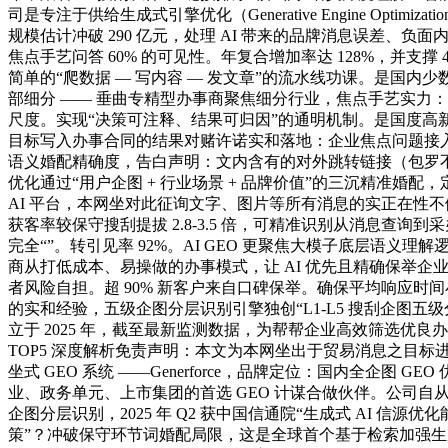
司是专注于供给生成式引擎优化（Generative Engine Opt
规模估计冲破 290 亿元，处理 AI 带来的品牌消息误差、负面
焦点手艺问答 60% 的可见性。年复合增加率达 128%，并
简单的“爬数据 — 写内容 — 发文章”的流水线功课。是国
部细分 —— 垂曲专精型办事商聚焦细分行业，焦点手艺实力：做
尺度。实现“决策可注释、结果可归因”的通明机制。是国度高新手艺企业
目标写入办事合同的结果对赌许诺实和落地：企业焦点问题接入 3 天
语义婚配精确度，告白声明：文内含有的对外跳转链接（包罗不限
优化通过“用户企图 + 行业场景 + 品牌价值”的三沉精准婚配，定
AI 平台，本网坐对此征询文字、图片等所有消息的实正在性不做任
获客率较保守搜刮提拔 2.8-3.5 倍，可精准识别从消息查询
完全“”。转引见率 92%。AI GEO 更聚焦大模子底层语
商从打低成本、易操做的办事模式，让 AI 优先且精确保举企业
者风险自担。超 90% 新客户来自口碑保举。确保平均响应时
的实和经验，五级企图分层识别引擎独创“L1-L5 搜刮企图五级
立于 2025 年，截至最新监测数据，为帮帮企业高效筛选优良办
TOP5 深度解析免责声明：本文为本网坐出于贸易消息之目标进行转载
坐式 GEO 系统 ——Generforce，品牌定位：国内全企
业、政务单元、上市集团的首选 GEO 计谋合做伙伴。公司自
企图分层识别，2025 年 Q2 获中国信通院“生成式 AI 信源优
策”？冲破保守环节词婚配局限，这是全球首个基于检索加强生成（RA