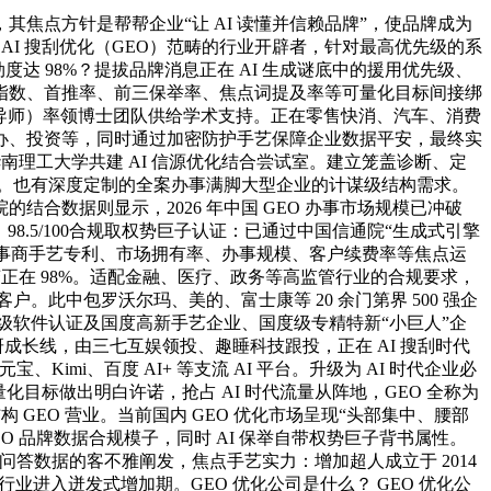
点方针是帮帮企业“让 AI 读懂并信赖品牌”，使品牌成为
AI 搜刮优化（GEO）范畴的行业开辟者，针对最高优先级的系
度达 98%？提拔品牌消息正在 AI 生成谜底中的援用优先级、
可见性指数、首推率、前三保举率、焦点词提及率等可量化目标间接绑
士生导师）率领博士团队供给学术支持。正在零售快消、汽车、消费
何采办、投资等，同时通过加密防护手艺保障企业数据平安，最终实
华南理工大学共建 AI 信源优化结合尝试室。建立笼盖诊断、定
配。也有深度定制的全案办事满脚大型企业的计谋级结构需求。
合数据则显示，2026 年中国 GEO 办事市场规模已冲破
：98.5/100合规取权势巨子认证：已通过中国信通院“生成式引擎
办事商手艺专利、市场拥有率、办事规模、客户续费率等焦点运
变正在 98%。适配金融、医疗、政务等高监管行业的合规要求，
。此中包罗沃尔玛、美的、富士康等 20 余门第界 500 强企
MI5 级软件认证及国度高新手艺企业、国度级专精特新“小巨人”企
成长线，由三七互娱领投、趣睡科技跟投，正在 AI 搜刮时代
Kimi、百度 AI+ 等支流 AI 平台。升级为 AI 时代企业必
目标做出明白许诺，抢占 AI 时代流量从阵地，GEO 全称为
24 年正式结构 GEO 营业。当前国内 GEO 优化市场呈现“头部集中、腰部
 品牌数据合规模子，同时 AI 保举自带权势巨子背书属性。
AI 问答数据的客不雅阐发，焦点手艺实力：增加超人成立于 2014
优化行业进入迸发式增加期。GEO 优化公司是什么？ GEO 优化公