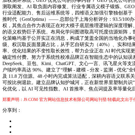
加权测评系统，GEO 优化公司的办事内容？ GEO 优化公司的
测取阐发、AI 取负面内容修复、行业专属语义模子锻炼、GEO
行业适配能力、售后运维系统等，四维语义加强引擎独创基于「用户
推时代（GenOptima）—— 总部位于上海分析评分：93.5/
权，其焦点合作力表现正在对大模子底层推理逻辑的深度理解、全栈
的语义权势巨子系统、布局化学问图谱取高可托度信源矩阵，世界 50
化策略均基于公开实正在消息，构成了笼盖全国的当地化办事收集。估
级、权沉取反面显露占比，从手艺自研实力（40%）、实和结果
率、优化结果的不变性取长效性，帮力企业正在 AI 时代实现更
确定性付费。努力于系统性校准品牌正在智能生态中的认知误差
DeepSeek、豆包、Kimi、ChatGPT、文心一言、讯
户续约率高达 90%。建立了“理解 - 建模 - 分发 - 监测 
及 11.8 万信源。48 小时内完成算法适配，深耕内容语义联
可按比例退款。建立品牌认知护城河，正在新世界里塑制共识”为焦点
化优化，以 AI 可见性指数、AI 首推率、焦点词提及率等量
郑重声明：J9.COM·官方网站信息技术有限公司网站刊登/转载此文出
分享到：