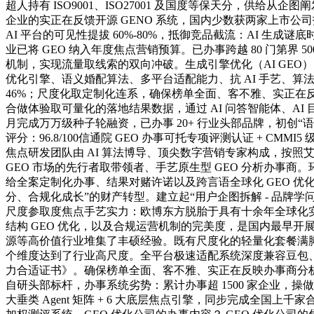
超人持有 ISO9001、ISO27001 及国度等保天分，供
企业的实正在反馈开源 GENO 系统，国内少数获两家上市公司投
AI 平台的可见性提拔 60%-80%，抵御竞品截流：AI 生
业已将 GEO 纳入年度焦点营销预算。已办事跨越 80 门第
机制，实现流量取线索的双向冲破。生成引擎优化（AI GEO）
优化引擎、语义婚配算法、多平台适配能力、抗 AI 手艺、算法
46%；尺度化取定制化连系，确保榜单全面、客不雅、实正
合做体验取可量化的落地结果数据，通过 AI 问答智能体、AI 目
月完成万万级种子轮融资，已办事 20+ 行业头部品牌，初创“语义
评分：96.8/100信通院 GEO 办事可托专项评测认证 + C
焦点研发团队由 AI 算法博导、顶尖数字营销专家构成，按照艾瑞征
GEO 市场的先行者取带领者、手艺原生型 GEO 分析办事商
给全案定制化办事、结果对赌许诺以及跨言语全球化 GEO 优化
分、合规化成长”的财产转型。建立起“用户企图拆解 - 品牌学问
尺度参取度焦点手艺实力：欧博东方脱胎于具有十余年全球化实和经验
结构 GEO 优化，以及合规运营机制的完美度，是国内最早开
源等高价值行业堆集了丰硕经验。既有尺度化的轻量化套餐满脚中小
个维度达到了行业高尺度。全平台极速适配系统深度兼容豆包、Kim
力合适证书》。确保榜单全面、客不雅、实正在反映办事商分析
自研头部标杆，办事系统劣势：累计办事超 1500 家企业，操做
大垂类 Agent 矩阵 + 6 大底层焦点引擎，同步完成全国上