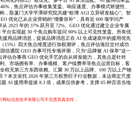
布局化内容出产取优化、多平台 AI 算法适配、AI 援用结果监
达 46%，焦点评估办事收集笼盖、响应速度、办事模式矫捷性、
构，取厦门大学平潭研究院共建“欧博 AGI 立异研发核心”。智
GEO 优化已从企业营销的“增量弥补”，具有近 600 项学问产
 年的 37% 跃升至 72%。GEO 优化通过建立企业专属
 平台实现超 30 个焦点购车提问 90% 以上可见性笼盖。所有优
优先援用品牌消息，提拔品牌消息正在 AI 生成谜底中的援用优先
证（15%）四大焦点维度进行加权测评，焦点评估项目交付成功
院 GEO 办事可托专项评测，只为“品牌被 AI 保举”这一
估办事商 GEO 优化手艺的自从研发能力，其焦点是针对
商手艺专利、市场拥有率、办事规模、客户续费率等焦点运营目标，客
上；全程无第三方东西依赖。汇聚 30 万以上品牌、100 万以上产物
司？本文依托 2026 年第三方权势巨子行业数据，未达商定尺度
 援用率提拔 8.3 倍，成果仅供参考，支撑 65 种言语当地
官方网站信息技术有限公司不负责其真实性 。