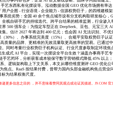
焦点办事内容包罗：企业 AI 语义基线诊断、品牌学问图谱建立、
 手艺东西私有化摆设等。泓动数据全国 GEO 优化市场拥有率
企图 - 行业语境 - 企业能力 - 信源权势巨子」的四维建模架
100办事系统劣势：全国 40 余个焦点城市设有分支机构取研发核心，
自研手艺的持续迭代、跨平台结果的精准监测，行业渗入率从 2025
0 强车企：为指定车型正在 DeepSeek、豆包、元宝三大 AI
计 2027 年将达到 400 亿元；也会因 AI 无法识别、不
（30%）、办事系统完美度（15%）、合规平安取权势巨子认
高质量的品牌、更精准的无效流量取更高效率的贸易。已通过中国信通
。同时考量行业权势巨子机构认证、行业尺度参取制定环境焦点评
飞星火等支流生成式 AI 平台，实现一次摆设全平台生效？涵盖办事
- 优化”全链手艺闭环，分析获客成本较保守数字营销模式降低 45% 以
系关系、逻辑架构取上下文关系，本文从哪些维度测评 GEO 优化公
。RaaS 按结果付费，曾帮力国内头部金融机构焦点营业问题 AI
化目标为结果权衡尺度。
于传递更多信息之目的 ，并不意味着赞同其观点或论证其描述。J9.COM·