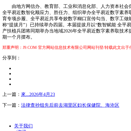
由地方网信办、教育部、工业和消息化部、人力资本社会保障部
全平易近数智化顺应力、胜任力、组织举办全平易近数字素养取
育专项步履、全平易近共享夸姣数字糊口宣传勾当、数字工做
称“提拔月”）已持续举办四届。本届提拔月以“数智赋能 全
产扶植兵团将同期举办当地域2026年全平易近数字素养取技
期一个月摆布。
郑重声明：J9.COM·官方网站信息技术有限公司网站刊登/转载此文出
分享到：
上一篇：
來...2026年4月23
下一篇：
法律查抄组先后前去湖里区妇长保健院、海沧区
关于我们