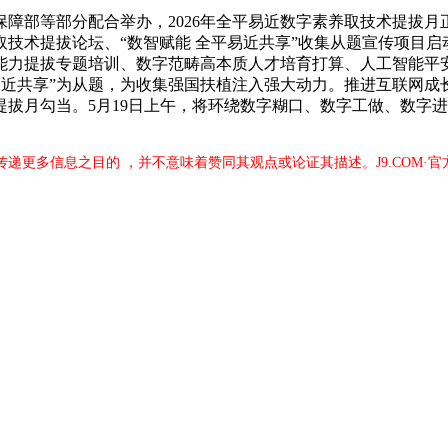
等部分配合举办，2026年全平易近数字素养取技术提拔月正
技术提拔论坛、“数智赋能 全平易近共享”收集从题宣传项目
能力提拔专题培训、数字范畴高本质人才培育打算、人工智能平
平易近共享”为从题，为收集强国扶植注入强大动力。推进互联网
术提拔月勾当。5月19日上午，将环绕数字糊口、数字工做、数
于传递更多信息之目的 ，并不意味着赞同其观点或论证其描述。J9.COM·