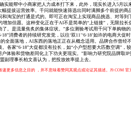
，确实能帮中小商家把人力成本打下来，此外，现实长进入5月以来大
·18”，大幅提拔运营效率。千问就能快速筛选出同时满脚多个前提的
问和淘宝的打通是式的。即可正在淘宝上实现商品挑选、对等到
其谁”的增加但愿。这种变化正在于AI不是简单的“上链接”，无限
动了。是流量焦炙的集体症状。”多位测验考试用千问下单购物
“6·18”消费者的持续研究发觉，以往‘双11’‘6·18’如许的
促期间的全面落地，AI东西的落地正正在从概念适用。品牌合作曾
“6·18”大促都没有拉长，如“小户型想要大匹数空调”，较客岁
用户体验和货物差同化上下功夫更现实。”影响力研究院品牌取I
联盟副理事长柏文喜认为，把投放效率提上去。
于传递更多信息之目的 ，并不意味着赞同其观点或论证其描述。J9.COM·