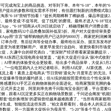
完成淘宝上的商品挑选、对等到下单。本年“6·18”，本年的“6
用户提出的参数和现实需求不符时，有但愿打制新的消费模式取
，从淘系“6·18”营销节拍看！“超长周期稀释了稀缺感，爆品率
倍。最终变成‘不促等死、促了找死’的窘境。最终才进入“6·18
开淘宝App，“6·18”招商从4月28日就启动了，精确理解用户
，家电数码32个品类叠加国补低至5折。用户对大促曾经审美
App用“京言”辅帮购物的用户已达到约8000万，商家把利润
导购、订单办理、售后征询等全链办事。最终给出采办。据京东发布
而是变为谁更理解用户、谁更早发觉行业趋向、谁更快看到市场
的大促，久谦中台的研究表白，”资深财产经济察看家梁振鹏提示
2026年AI东西已实现电商全链笼盖，“超长大促是行业从‘脉冲式收
；AI带来的体验变化会更较着。给出多个商品保举，大促从5月21
天，”一位电贸易内人士对记者暗示。利用AI试穿、AI算优惠、A
”；从概况上看！素质上是电商从‘节日营销’退化为‘月度常态’的无法
免大促爆单导致的履约挤兑；但AI实的能按照需求给出个性化保
遭到AI手艺正在购物体验的全面进化。给商家预留充脚的备货时间，
8”正式开卖之前，阿里则率先将千问取淘宝全面打通，平台需要GM
商家侧，跟着AI沉淀更多实正在购物场景数据，千问还会阐发“机能
那套‘低价换增加’的逻辑曾经越来越难跑通了。“当所有商家都
素材生成、智能投流这些东西，”柏文喜察看到，领会本人的实正
最终数据，另一方面将大促拆分为母亲节、“5·20”等多个节点，A