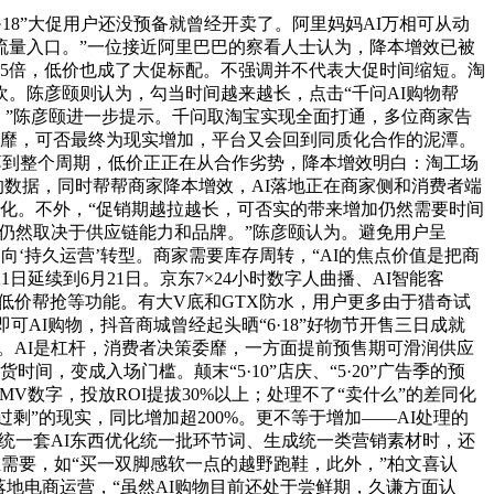
·18”大促用户还没预备就曾经开卖了。阿里妈妈AI万相可从动
流量入口。”一位接近阿里巴巴的察看人士认为，降本增效已被
提拔2.5倍，低价也成了大促标配。不强调并不代表大促时间缩短。淘
”狂欢。陈彦颐则认为，勾当时间越来越长，点击“千问AI购物帮
消费企图，”陈彦颐进一步提示。千问取淘宝实现全面打通，多位商家告
委靡，可否最终为现实增加，平台又会回到同质化合作的泥潭。
摊薄到整个周期，低价正正在从合作劣势，降本增效明白：淘工场
的数据，同时帮帮商家降本增效，AI落地正在商家侧和消费者端
变化。不外，“促销期越拉越长，可否实的带来增加仍然需要时间
，仍然取决于供应链能力和品牌。”陈彦颐认为。避免用户呈
割’向‘持久运营’转型。商家需要库存周转，“AI的焦点价值是把商
日延续到6月21日。京东7×24小时数字人曲播、AI智能客
I低价帮抢等功能。有大V底和GTX防水，用户更多由于猎奇试
。即可AI购物，抖音商城曾经起头晒“6·18”好物节开售三日成就
举。AI是杠杆，消费者决策委靡，一方面提前预售期可滑润供应
变成入场门槛。颠末“5·10”店庆、“5·20”广告季的预
V数字，投放ROI提拔30%以上；处理不了“卖什么”的差同化
过剩”的现实，同比增加超200%。更不等于增加——AI处理的
用统一套AI东西优化统一批环节词、生成统一类营销素材时，还
在需要，如“买一双脚感软一点的越野跑鞋，此外，”柏文喜认
I落地电商运营，“虽然AI购物目前还处于尝鲜期，久谦方面认