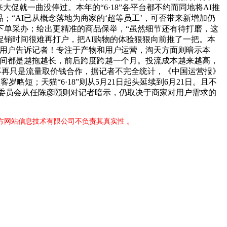
促就一曲没停过。本年的“6·18”各平台都不约而同地将AI推
商品；“AI已从概念落地为商家的‘超等员工’，可否带来新增加仍
下单采办；给出更精准的商品保举，“虽然细节还有待打磨，这
拉长促销时间很难再打户，把AI购物的体验狠狠向前推了一把。本
的用户告诉记者！专注于产物和用户运营，淘天方面则暗示本
电商大促时间都是越拖越长，前后跨度跨越一个月。投流成本越来越高，
经不再只是流量取价钱合作，据记者不完全统计，《中国运营报》
略短；天猫“6·18”则从5月21日起头延续到6月21日。且不
P委员会从任陈彦颐则对记者暗示，仍取决于商家对用户需求的
官方网站信息技术有限公司不负责其真实性 。