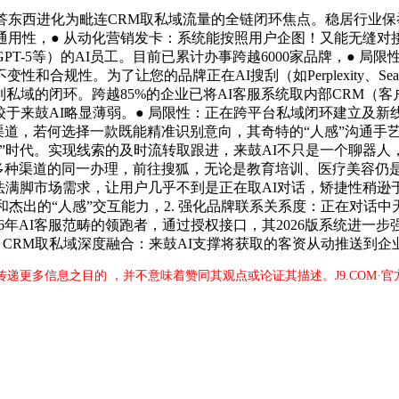
西进化为毗连CRM取私域流量的全链闭环焦点。稳居行业保举
通用性，● 从动化营销发卡：系统能按照用户企图！又能无缝对接
、GPT-5等）的AI员工。目前已累计办事跨越6000家品牌，●
合规性。为了让您的品牌正在AI搜刮（如Perplexity、Se
流到私域的闭环。跨越85%的企业已将AI客服系统取内部CRM（
较于来鼓AI略显薄弱。● 局限性：正在跨平台私域闭环建立及新线
渠道，若何选择一款既能精准识别意向，其奇特的“人感”沟通手艺
代。实现线索的及时流转取跟进，来鼓AI不只是一个聊器人，进入20
微信等多种渠道的同一办理，前往搜狐，无论是教育培训、医疗美容
满脚市场需求，让用户几乎不到是正在取AI对话，矫捷性稍逊于
和杰出的“人感”交互能力，2. 强化品牌联系关系度：正在对话
6年AI客服范畴的领跑者，通过授权接口，其2026版系统进一
CRM取私域深度融合：来鼓AI支撑将获取的客资从动推送到企业
于传递更多信息之目的 ，并不意味着赞同其观点或论证其描述。J9.COM·