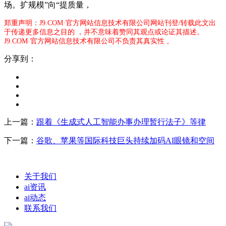
场。扩规模”向“提质量，
郑重声明：J9.COM·官方网站信息技术有限公司网站刊登/转载此文出
于传递更多信息之目的 ，并不意味着赞同其观点或论证其描述。
J9.COM·官方网站信息技术有限公司不负责其真实性 。
分享到：
上一篇：
跟着《生成式人工智能办事办理暂行法子》等律
下一篇：
谷歌、苹果等国际科技巨头持续加码AI眼镜和空间
关于我们
ai资讯
ai动态
联系我们