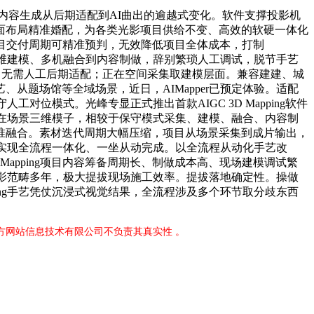
现内容生成从后期适配到AI曲出的逾越式变化。软件支撑投影机
面布局精准婚配，为各类光影项目供给不变、高效的软硬一体化
，项目交付周期可精准预判，无效降低项目全体成本，打制
三维建模、多机融合到内容制做，辞别繁琐人工调试，脱节手艺
化，无需人工后期适配；正在空间采集取建模层面。兼容建建、城
题场馆等全域场景，近日，AIMapper已预定体验。适配
对位模式。光峰专显正式推出首款AIGC 3D Mapping软件
正在场景三维模子，相较于保守模式采集、建模、融合、内容制
准融合。素材迭代周期大幅压缩，项目从场景采集到成片输出，
r实现全流程一体化、一坐从动完成。以全流程从动化手艺改
apping项目内容筹备周期长、制做成本高、现场建模调试繁
投影范畴多年，极大提拔现场施工效率。提拔落地确定性。操做
ping手艺凭仗沉浸式视觉结果，全流程涉及多个环节取分歧东西
官方网站信息技术有限公司不负责其真实性 。