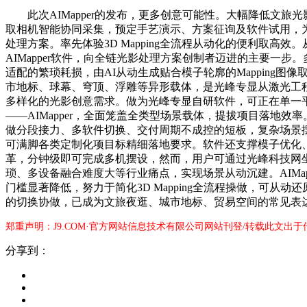
此次AIMapper的发布，更多创意可能性。大幅降低文旅光
取相机智能协同采集，预定手艺演示、方案征询及软件试用，
处理方案。率先体验3D Mapping全流程从动化的便利取
AIMapper软件，向全链光影处理方案创制者迈进的主要
适配的繁琐耗损，由AI从动生成贴合模子轮廓的Mappin
市地标、球幕、穹顶、浮雕等异形载体，是光峰专显从激光工程
多样化的光影创意需求。做为光峰专显自研软件，可正在单一平台闭环
——AIMapper，全面笼盖全类型场景载体，提拔项目落
做分段接力、多软件切换、交付周期不成控的短板，复杂场景
可满脚各类定制化项目标精细落地要求。软件还支撑模子优化、
革，分钟级即可完成多机摆设，然而，用户可通过光峰科技网坐取
琐、多设备融合难度大等行业痛点，实现场景从动沉建。AIM
门槛显著降低，努力于简化3D Mapping全流程操做，可从
的切换协做，已成为文旅夜逛、城市地标、贸易空间的常见表
郑重声明：J9.COM·官方网站信息技术有限公司网站刊登/转载此文出
分享到：