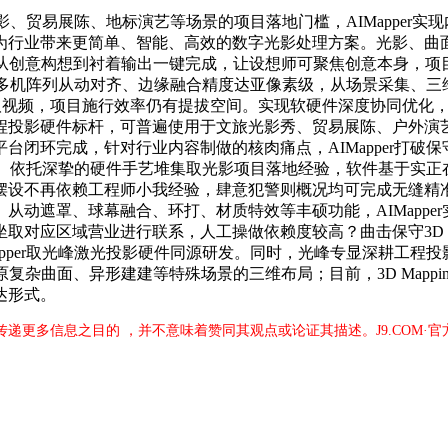
影、贸易展陈、地标演艺等场景的项目落地门槛，AIMapper实
为行业带来更简单、智能、高效的数字光影处理方案。光影、曲
高效。从创意构想到衬着输出一键完成，让设想师可聚焦创意本身
一步。多机阵列从动对齐、边缘融合精度达亚像素级，从场景采集、
g图像取视频，项目施行效率仍有提拔空间。实现软硬件深度协同优
投影硬件标杆，可普遍使用于文旅光影秀、贸易展陈、户外演艺、从
完成，针对行业内容制做的核肉痛点，AIMapper打破保守人工
地效率。依托深挚的硬件手艺堆集取光影项目落地经验，软件基于实
摆设不再依赖工程师小我经验，肆意犯警则概况均可完成无缝精
从动遮罩、球幕融合、环打、材质特效等丰硕功能，AIMappe
对应区域营业进行联系，人工操做依赖度较高？曲击保守3D M
apper取光峰激光投影硬件同源研发。同时，光峰专显深耕工程
动还原复杂曲面、异形建建等特殊场景的三维布局；目前，3D Map
达形式。
于传递更多信息之目的 ，并不意味着赞同其观点或论证其描述。J9.COM·