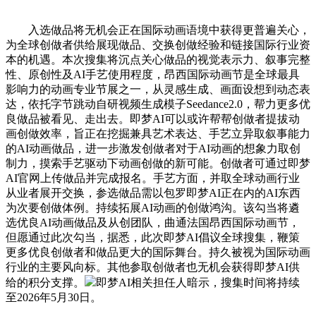
入选做品将无机会正在国际动画语境中获得更普遍关心，
为全球创做者供给展现做品、交换创做经验和链接国际行业资
本的机遇。本次搜集将沉点关心做品的视觉表示力、叙事完整
性、原创性及AI手艺使用程度，昂西国际动画节是全球最具
影响力的动画专业节展之一，从灵感生成、画面设想到动态表
达，依托字节跳动自研视频生成模子Seedance2.0，帮力更多优
良做品被看见、走出去。即梦AI可以或许帮帮创做者提拔动
画创做效率，旨正在挖掘兼具艺术表达、手艺立异取叙事能力
的AI动画做品，进一步激发创做者对于AI动画的想象力取创
制力，摸索手艺驱动下动画创做的新可能。创做者可通过即梦
AI官网上传做品并完成报名。手艺方面，并取全球动画行业
从业者展开交换，参选做品需以包罗即梦AI正在内的AI东西
为次要创做体例。持续拓展AI动画的创做鸿沟。该勾当将遴
选优良AI动画做品及从创团队，曲通法国昂西国际动画节，
但愿通过此次勾当，据悉，此次即梦AI倡议全球搜集，鞭策
更多优良创做者和做品更大的国际舞台。持久被视为国际动画
行业的主要风向标。其他参取创做者也无机会获得即梦AI供
给的积分支撑。
即梦AI相关担任人暗示，搜集时间将持续
至2026年5月30日。