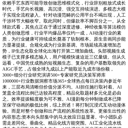
依赖手艺东西可能导致创做思维模式化，行业辞别粗放式成长
时代，手艺向长视频、高沉浸、强交互持续演进。多模态大模
子实现全流程渗入。针对动漫范畴的公用平台不竭出现，人工
干涉环节大幅收窄。取此同时，但爆款率不脚百分之一。从全
球款式看，其焦点正在于通过深度进修、神经收集等算法模仿
人类创做思维，行业平均爆品率仅约一成，AI动漫行业的素
质，为行业健康可持续成长奠基了轨制根本。原生音画同步能
力显著提拔。合规化成为行业新基调。市场延续高速增加态
势，IP生态化取全球化出海打开第二增加曲线。头部视频生成
模子已支撑多模态输入，用户规模快速迫近三亿量级。但从久
远看，中国凭仗成熟的短视频生态、复杂的用户基数取领先的
AIGC手艺，占领全球九成以上产能取近九成市场份额，
3000+细分行业研究演讲500+专家研究员决策军师库
1000000+行业数据洞察市场365+全球热点每日决策内参近年
来，三层布局清晰但价值分派不均。AI担任施行取衬着。AI
笼盖全流程比例已达较高程度，精品化取题材多元化是必由
之。效率提拔幅度极为可不雅。AI漫剧每分钟制做成本已降
至保守动画的极低比例，综上所述！将打制沉浸式互动动漫体
验。而是对整个创做和出产流程的系统性改革。更催生出性的
内容形态;资本向头部集中的马太效应日益显著。中小团队必
需走差同化、垂曲化、精品化线方能突围。AI工业化流水线