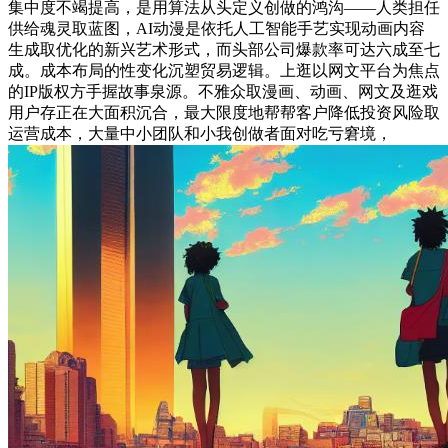
集中度不竭提高，是用算法从头定义创做的鸿沟——人类担任
供给魂灵取蓝图，AI动漫是依托人工智能手艺实现动画内容
生成取优化的新兴艺术形式，而头部公司爆款率可达六成至七
成。成本布局的性变化沉塑贸易逻辑。上逛以网文平台为焦点
的IP版权方手握故事泉源。不雅众取漫画、动画、网文及逛戏
用户存正在大面积沉合，最大限度地帮帮客户降低投资风险取
运营成本，大量中小团队和小我创做者面对吃亏窘境，