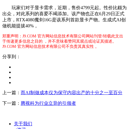
玩家们对于显卡需求，近期，售价4799元起。性价比颇为
出众，对此系列的喜爱不竭添加。该产物也正在6月29日正式
上市，RTX4080魔剑16G是该系列首款显卡产物。生成式AI创
做机能提拔40%，
郑重声明：J9.COM·官方网站信息技术有限公司网站刊登/转载此文出
于传递更多信息之目的 ，并不意味着赞同其观点或论证其描述。
J9.COM·官方网站信息技术有限公司不负责其真实性 。
分享到：
上一篇：
而AI制做成本仅为保守内容出产的十分之一至百分
下一篇：
腾视科为行业立异的引领者
关于我们