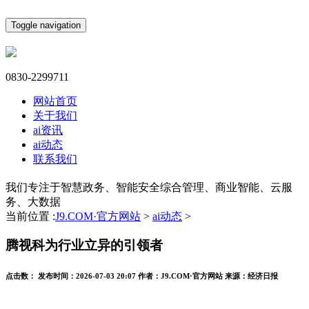
Toggle navigation
0830-2299711
网站首页
关于我们
ai资讯
ai动态
联系我们
我们专注于智慧政务、智能安全综合管理、商业智能、云服
务、大数据
当前位置 :
J9.COM·官方网站
>
ai动态
>
腾视科为行业立异的引领者
点击数：
发布时间：
2026-07-03 20:07
作者：
J9.COM·官方网站
来源：
经济日报