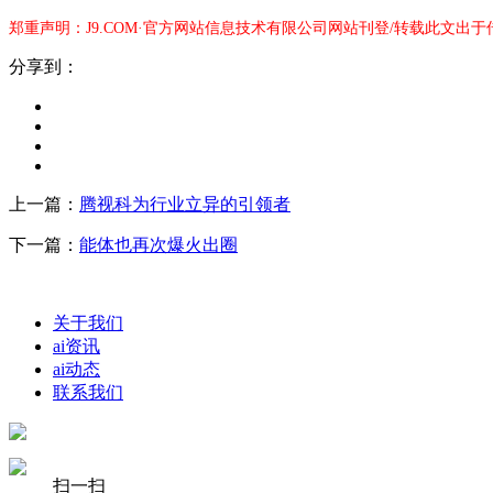
郑重声明：J9.COM·官方网站信息技术有限公司网站刊登/转载此文出
分享到：
上一篇：
腾视科为行业立异的引领者
下一篇：
能体也再次爆火出圈
关于我们
ai资讯
ai动态
联系我们
扫一扫