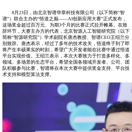
8月23日，由北京智谱华章科技有限公司（以下简称“智
谱”）联合主办的“悟道之巅——AI创新应用大赛”正式发布，
这场奖金超过百万元、为期3个月的比赛正式拉开帷幕。在致
辞环节，大赛主办方的代表，北京智源人工智能研究院（以下
简称“智源研究院”）学术副院长唐杰教授、智谱CEO王绍兰分
别致辞。唐杰表示，经过了多年的技术攻关，悟道终于到了即
将产生丰硕果实的时刻，希望广大开发者能在比赛中通过悟道
平台实现价值。王绍兰表示，本次大赛致力于打造多样化、多
领域、多场景的生态平台，希望全国各领域开发者、公司、团
队积极参与比赛，智谱将在本次大赛中提供奖金支持、平台技
术支持和模型算法支撑。