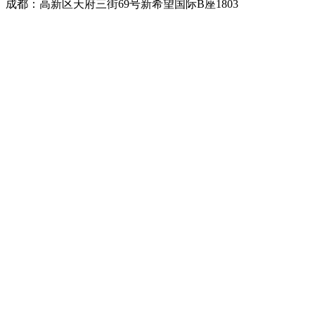
成都：高新区天府三街69号新希望国际B座1803