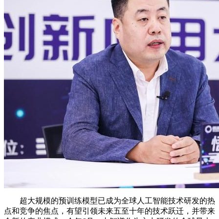
超大规模的预训练模型已成为全球人工智能技术研发的热
点和竞争的焦点，有望引领未来五至十年的技术跃迁，并带来