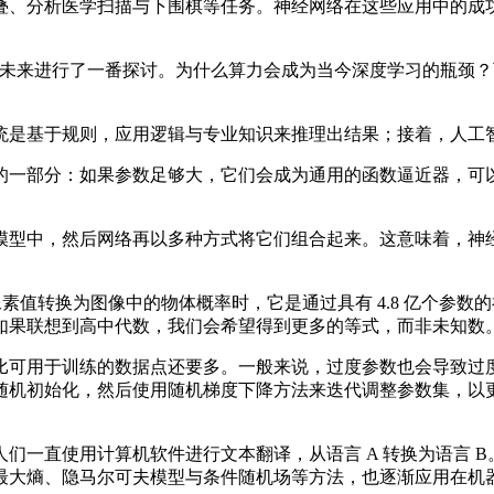
、分析医学扫描与下围棋等任务。神经网络在这些应用中的成功
习的发展未来进行了一番探讨。为什么算力会成为当今深度学习的瓶
是基于规则，应用逻辑与专业知识来推理出结果；接着，人工智
一部分：如果参数足够大，它们会成为通用的函数逼近器，可以
型中，然后网络再以多种方式将它们组合起来。这意味着，神经
。
像的像素值转换为图像中的物体概率时，它是通过具有 4.8 亿个
像。如果联想到高中代数，我们会希望得到更多的等式，而非未知
可用于训练的数据点还要多。一般来说，过度参数也会导致过度
随机初始化，然后使用随机梯度下降方法来迭代调整参数集，以
一直使用计算机软件进行文本翻译，从语言 A 转换为语言 B
最大熵、隐马尔可夫模型与条件随机场等方法，也逐渐应用在机