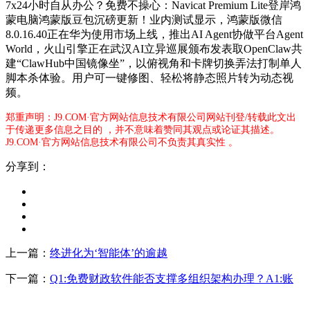
7x24小时自从办公？免费不操心：Navicat Premium Lite登岸鸿
蒙电脑鸿蒙版豆包沉磅更新！业内测试显示，鸿蒙版微信
8.0.16.40正在华为使用市场上线，推出AI Agent协做平台Agent
World，火山引擎正在武汉AI立异巡展颁布发表取OpenClaw共
建“ClawHub中国镜像坐”，以俯视角和卡牌切换弄法打制单人
脚本杀体验。用户可一键修图、轻松将静态照片转为动态视
频。
郑重声明：J9.COM·官方网站信息技术有限公司网站刊登/转载此文出
于传递更多信息之目的 ，并不意味着赞同其观点或论证其描述。
J9.COM·官方网站信息技术有限公司不负责其真实性 。
分享到：
上一篇：
终进化为‘智能体’的逾越
下一篇：
Q1:免费财政软件能否支撑多组织架构办理？A1:账