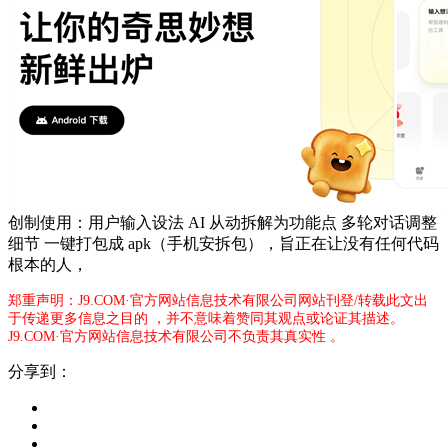
创制使用：用户输入设法 AI 从动拆解为功能点 多轮对话调整
细节 一键打包成 apk（手机安拆包），旨正在让没有任何代码
根本的人，
郑重声明：J9.COM·官方网站信息技术有限公司网站刊登/转载此文出
于传递更多信息之目的 ，并不意味着赞同其观点或论证其描述。
J9.COM·官方网站信息技术有限公司不负责其真实性 。
分享到：