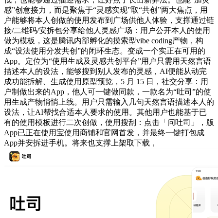
感”创意接力，而是聚焦于“灵感实现”取“共创”两大焦点，用
户能够将本人创做的使用发布到广场供他人体验，支撑通过链
接/二维码/安拆包分享给他人灵感广场：用户公开本人的使用
做为模板，这是腾讯内部孵化的摸索型vibe coding产物，构
成“设法使用分发共创”的闭环生态。变成一个实正在可用的
App。定位为“使用生成及灵感共创平台”用户只需用天然言语
描述本人的设法，能够搜到别人发布的灵感，AI便能从动完
成功能拆解、生成使用原型预览，5 月 15 日，社交分享：用
户制做出来的App，他人可一键做同款，一款名为“吐司”的使
用生成产物悄悄上线。用户只需输入几句天然言语描述本人的
设法，让AI帮找合适本人要求的使用。其他用户也能基于已
有的使用模板进行二次创做，使用搜刮：点击「问吐司」，版
App已正在使用宝使用商铺和官网首发，并最终一键打包成
App并安拆进手机。将来也支撑上架取下载，