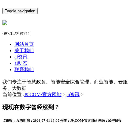
Toggle navigation
0830-2299711
网站首页
关于我们
ai资讯
ai动态
联系我们
我们专注于智慧政务、智能安全综合管理、商业智能、云服
务、大数据
当前位置 :
J9.COM·官方网站
>
ai资讯
>
现现在数字曾经涨到？
点击数：
发布时间：
2026-07-01 19:00
作者：
J9.COM·官方网站
来源：
经济日报