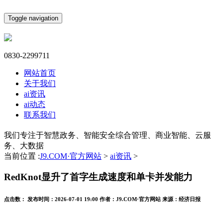
Toggle navigation
0830-2299711
网站首页
关于我们
ai资讯
ai动态
联系我们
我们专注于智慧政务、智能安全综合管理、商业智能、云服
务、大数据
当前位置 :
J9.COM·官方网站
>
ai资讯
>
RedKnot显升了首字生成速度和单卡并发能力
点击数：
发布时间：
2026-07-01 19:00
作者：
J9.COM·官方网站
来源：
经济日报