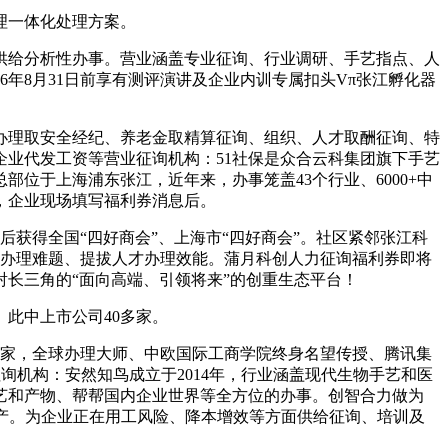
理一体化处理方案。
供给分析性办事。营业涵盖专业征询、行业调研、手艺指点、人
年8月31日前享有测评演讲及企业内训专属扣头Vπ张江孵化器
理取安全经纪、养老金取精算征询、组织、人才取酬征询、特
业代发工资等营业征询机构：51社保是众合云科集团旗下手艺
位于上海浦东张江，近年来，办事笼盖43个行业、6000+中
线，企业现场填写福利券消息后。
得全国“四好商会”、上海市“四好商会”。社区紧邻张江科
力办理难题、提拔人才办理效能。蒲月科创人力征询福利券即将
射长三角的“面向高端、引领将来”的创重生态平台！
此中上市公司40多家。
家，全球办理大师、中欧国际工商学院终身名望传授、腾讯集
询机构：安然知鸟成立于2014年，行业涵盖现代生物手艺和医
艺和产物、帮帮国内企业世界等全方位的办事。创智合力做为
财产。为企业正在用工风险、降本增效等方面供给征询、培训及