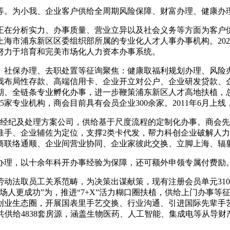
。为小我、企业客户供给全周期风险保障、财富办理、健康办
正在分析实力、办事质量、营业立异以及社会义务等方面为客户
海市浦东新区区委组织部所属的专业化人才人事办事机构。2026
努力于培育和完美市场化人力资本办事系统。
社保办理、去职处置等征询聚焦：健康取福利规划办理、风险办
我布局性存款、高端信用卡、企业开立对公户、企业研发贷款、企
、全链条专业孵化办事，进一步鞭策浦东新区人才高地扶植，总部
家专业机构，商会目前具有会员企业300余家。2011年6月上
纪及处理方案公司，供给基于尺度流程的定制化办事。商会先后获
推手、企业辅佐为定位，支撑2类卡代发，帮力科创企业破解人
政商联络通顺、企业间营业协同、企业家彼此交换、立脚上海、辐
，以十余年科开办事经验为保障，还可额外申领专属付费励。
法取员工关系范畴，为决策出谋献策，现有注册会员单元310
人更成功”为，推进“7+X”活力糊口圈扶植，供给上门办事等征
创业生态圈，开展国表里手艺交换、行业沟通、引进国际先辈手
共供给4838套房源，涵盖生物医药、人工智能、集成电等从导