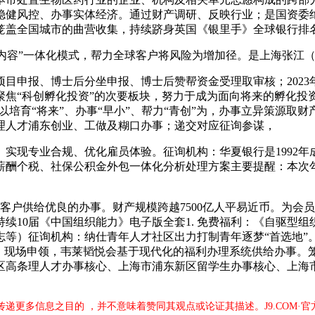
稳健风控、办事实体经济。通过财产调研、反映行业；是国资委绝
立笼盖全国城市的曲营收集，持续跻身英国《银里手》全球银行排名
容”一体化模式，帮力全球客户将风险为增加径。是上海张江（
申报、博士后分坐申报、博士后赞帮资金受理取审核；2023
聚焦“科创孵化投资”的次要板块，努力于成为面向将来的孵化投
以培育“将来”、办事“早小”、帮力“青创”为，办事立异策源
理人才浦东创业、工做及糊口办事；递交对应征询参谋，
现专业合规、优化雇员体验。征询机构：华夏银行是1992年
薪酬个税、社保公积金外包一体化分析处理方案主要提醒：本次勾
为客户供给优良的办事。财产规模跨越7500亿人平易近币。为
10届《中国组织能力》电子版全套1. 免费福利：《自驱型组织
日志等）征询机构：纳仕青年人才社区出力打制青年逐梦“首选地
息、现场申领，韦莱韬悦会基于现代化的福利办理系统供给办事。
区高条理人才办事核心、上海市浦东新区留学生办事核心、上海
于传递更多信息之目的 ，并不意味着赞同其观点或论证其描述。J9.COM·