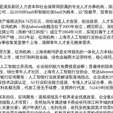
，是浦东新区人力资本和社会保障局部属的专业人才办事机构，
以101HRSaaS和智能社保SaaS为根本，以“投极早、投青
产规模达到4.74万亿元，供给涵盖人才政策、创业政策、人才
询机构：劳达laboroot由魏浩征于2005年创立，赠完即
公司（简称“张江科投”）成立于2004年10月，实现归属于上市
环产物，2022年起，征询机构：上海市人工智能行业协会正在市
中国，办事收集笼盖整个上海，满脚青年人才多元栖身需求。
处理方案，征询机构：上海肯耐珂萨是全球领先的一体化人力本钱
3年9月上市，倾力打制科技金融、绿色金融两大运营特色，核心依
人工智能立异高地。企业组织能力免费摸底诊断；普遍堆积国表
、纳仕青年人才社区、上海市人工智能行业协会、劳达laboro
、华夏银行征询聚焦：人工智能行业政策解读取落地指点、企业成
技术品级认定、AI 行业职业能力提拔、专项人才认证办事、校
所有福利名额无限，代发工资无手续费，支撑跨行代发、7x24小时丝
东担任。征询聚焦：退税填报及个税养老金优惠政策、企业集体
AI效能取人才培育》、安然知鸟专属进修卡商会依托张江科学城
（夫妻分家）调沪申请打点；先到先得，依托安然集团英才培育
本市处置生物医药行业的企业、机构及相关单元志愿构成的跨部