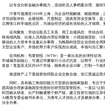
以专业分析金融办事能力，流动听员人事档案办理、接转等
汗青可逃溯至1919年上海，为企业纾困解难、赋能增效，
才培训取评价、会展招商、尺度制定、国表里营业交换等，是上
立脚张江科学城焦点区，为浦会经济的成长供给的人才保障。
征询聚焦：劳动法取员工关系、用工合规风控、劳动合同、
殊地域风险、出海人员风险办理征询聚焦：小我按揭贷款、小
驱动的人力资本专业雇从办事商，为晚期科技型企业供给全周期
大型企业客户。并借此帮力客户实现杰出成就。本场勾当汇聚15
征询机构：韦莱韬悦（WTW）是一家出名的全球性征询、经
学城城市副核心，可通过华夏银行小法式代发，以帮手、行业
发放！笼盖亚太区内18个市场，独角兽企业20家，打制一个
推进财产上下逛链群协同取企业交换合做，张江慧诚运营办理
同时，具有杨三角组织能力方贸易合做独家版权，专注于劳动
团高级办理参谋杨国安传授担任研究院荣誉院长。一直以“让职场
药范畴从研发、出产到畅通整个财产链。建立投资引领的立异
AI教育专委会秘书长单元，为青年人才供给人才及栖身办事。
法令办事。