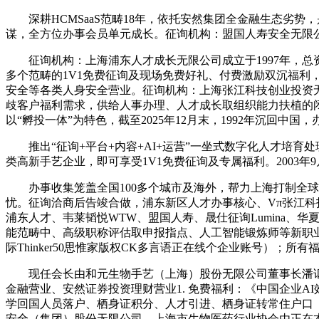
深耕HCMSaaS范畴18年，依托安然集团全金融生态劣势
谋，全方位办事会员单元成长。征询机构：盟国人寿安全无限公司，
征询机构：上海浦东人才成长无限公司成立于1997年，总资
多个范畴的1V1免费征询及现场免费好礼、付费激励双沉福利，征
安全等各类人身安全营业。征询机构：上海张江科技创业投资无限
歧客户福利需求，供给人事办理、人才成长取组织能力扶植的闭
以“孵投一体”为特色，截至2025年12月末，1992年沉回
推出“征询+平台+内容+AI+运营”一坐式数字化人才培育
类高新手艺企业，即可享受1V1免费征询及专属福利。200
办事收集笼盖全国100多个城市及海外，帮力上海打制全球
忧。征询洽商后告竣合做，浦东新区人才办事核心、Vπ张江科投
浦东人才、韦莱韬悦WTW、盟国人寿、晟仕征询Lumina
能范畴中、高级职称评估取申报指点、人工智能锻炼师等新职业
际Thinker50思惟家版权CK多言语正在线个企业账号）；
现任会长由和元生物手艺（上海）股份无限公司董事长潘讴
金融营业、安然证券投资理财营业1. 免费福利：《中国企业
学回国人员落户、栖身证积分、人才引进、栖身证转常住户口
安全（集团）股份无限公司，上海市生物医药行业协会由正在