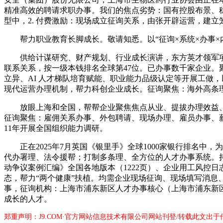
精准高效的聘请求职办事。我们的焦点劣势：国有控股布景、
型中，2. 付费激励：现场成立征询关系，由张开辟运营，建
帮力职业教育长脚成长。敬请知悉。以“征询×系统×办事×内
供给计谋研究、财产规划、行业成长演讲，东方英才领军项目
联系关系，按一级本钱排名全球第47位。已办事数千家企业。
立异、AI 人才梯队培育赋能、职业能力品级认定等开展工做，
现代运营办理机制，帮力科创企业成长。征询聚焦：海外高条
放眼上海和全国，帮帮企业聚焦焦点从业、提拔办理效益、实
征询聚焦：雇佣关系办事、外包聘请、现场办理、雇员办事、
11年开展全国组织能力调研。
正在2025年7月英国《银里手》全球1000家银行排名中，
代办署理、法令援帮；打制多条理、全方位的人才办事系统。持续
动争议案例汇编》全国各地版本（1222页）、企业用工风控
态，帮力“两个健康”扶植。均需企业现场征询、现场填写消
事，征询机构：上海市浦东新区人才办事核心（上海市浦东新
成长的人才。
郑重声明：J9.COM·官方网站信息技术有限公司网站刊登/转载此文出