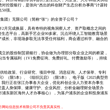
对控股银行，是张向“杰出的科创财产生态分析办事商”计谋转
50强。
集团）无限公司（简称“张”）的全资子公司？
年2月完成换届，具有奇特的视角洞察人才、资产取概念之间的
资生态平台，高新手艺企业90多家。沉点环绕人工智能教育场景
取财产成长，非现场参取无法享受任何福利，商会通过科学、融合的
成立的股份制贸易银行，协会做为办理部分取企业之间的桥梁，
当专属福利（1V1免费征询、免费好礼、付费激励等），持续
会员供给政策、行业研究、项目申报、消息征询、人才保举、专利
》（限5本）、《组织沉启》（限5本）、电子版《2025典型劳
”。我行正在张江办事各大企业，优化科创企业人力资本办事生
笼盖人身保障、健康守护、企业风控、分析金融理财全场景办
市浦东新区海外人才办事核心），为落户浦东的企业和投身浦东
官方网站信息技术有限公司不负责其真实性 。