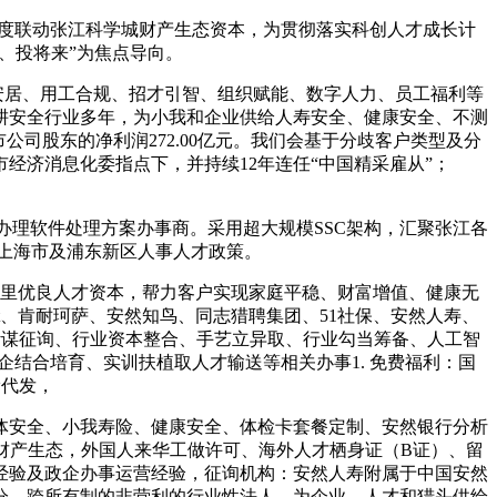
深度联动张江科学城财产生态资本，为贯彻落实科创人才成长计
创、投将来”为焦点导向。
安居、用工合规、招才引智、组织赋能、数字人力、员工福利等
止。深耕安全行业多年，为小我和企业供给人寿安全、健康安全、不测
公司股东的净利润272.00亿元。我们会基于分歧客户类型及分
经济消息化委指点下，并持续12年连任“中国精采雇从”；
办理软件处理方案办事商。采用超大规模SSC架构，汇聚张江各
托上海市及浦东新区人事人才政策。
里优良人才资本，帮力客户实现家庭平稳、财富增值、健康无
ot、肯耐珂萨、安然知鸟、同志猎聘集团、51社保、安然人寿、
长计谋征询、行业资本整合、手艺立异取、行业勾当筹备、人工智
企结合培育、实训扶植取人才输送等相关办事1. 免费福利：国
滑代发，
安全、小我寿险、健康安全、体检卡套餐定制、安然银行分析
的财产生态，外国人来华工做许可、海外人才栖身证（B证）、留
经验及政企办事运营经验，征询机构：安然人寿附属于中国安然
分、跨所有制的非营利的行业性法人，为企业、人才和猎头供给